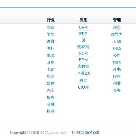
行业
应用
管理
制造
CRM
观点
ERP
零售
领导力
BI
教育
人物
物联网
医疗
职场
SCM
能源
公司
BPM
政府
招聘
大数据
电信
读书
企业2.0
航空
报告
移动
媒体
创业
CIO库
汽车
会务
服务
金融
旅游
Copyright © 2010-2021,ctocio.com - IT经理网
隐私条款