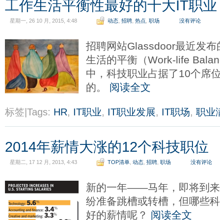
工作生活平衡性最好的十大IT职业
星期一, 26 10 月, 2015, 4:48
动态
,
招聘
,
热点
,
职场
没有评论
招聘网站Glassdoor最近
生活的平衡（Work-life Ba
中，科技职业占据了10个席
的。
阅读全文
标签|Tags:
HR
,
IT职业
,
IT职业发展
,
IT职场
,
职业
2014年薪情大涨的12个科技职位
星期二, 17 12 月, 2013, 4:43
TOP清单
,
动态
,
招聘
,
职场
没有评论
新的一年——马年，即将到
纷准备跳槽或转槽，但哪些
好的薪情呢？
阅读全文