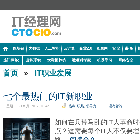
区块链
大数据
人工智能
云计算
企业2.0
互联网
安 全
装 备
热门标签:
虚拟现实
大数据趋势
数据科学家
机器学习
网络安全
首页
»
IT职业发展
七个最热门的IT新职业
星期一, 21 8 月, 2017, 16:42
热点
,
职场
,
领导力
没有评论
如何在兵荒马乱的IT大革命
点？这需要每个IT人不仅要
路。
阅读全文