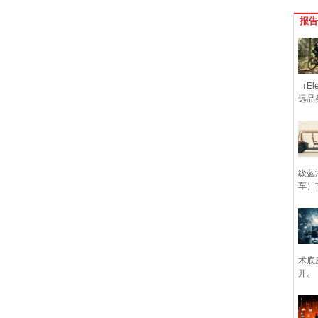
报告
（Ele
远品
级蓝
车）
术底
开。