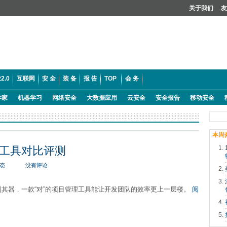
关于我们
友
2.0
互联网
安 全
装 备
报 告
TOP
会 务
学家
机器学习
网络安全
大数据应用
云安全
安全报告
移动安全
本周
工具对比评测
态
没有评论
利其器，一款“对”的项目管理工具能让开发团队的效率更上一层楼。
阅