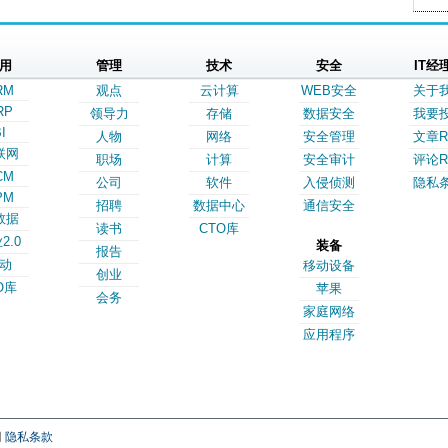
用
管理
技术
安全
IT经
RM
观点
云计算
WEB安全
关于
RP
领导力
存储
数据安全
我要
I
人物
网络
安全管理
文章R
联网
职场
计算
安全审计
评论R
CM
公司
软件
入侵侦测
隐私
PM
招聘
数据中心
通信安全
数据
读书
CTO库
2.0
装备
报告
动
移动设备
创业
O库
苹果
会务
家庭网络
应用程序
网
隐私条款