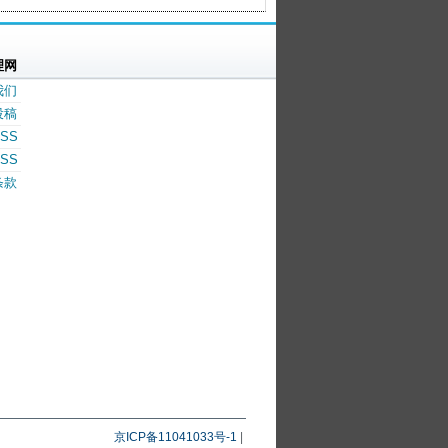
理网
我们
投稿
SS
SS
条款
京ICP备11041033号-1
|