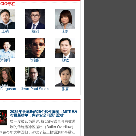
CIO专栏
王萌
戴剑
宋妍
郭朝晖
刘朝阳
赵敏
 Ferguson
Jean-Paul Smets
张霖
P
2025年最危险的25个软件漏洞：MITRE发
布最新榜单，内存安全问题“回潮”
曾一度被认为通过现代编程语言可有效遏
制的传统缓冲区溢出（Buffer Overflow）
洞在今年大举回归，占据了新上榜漏洞的半壁江