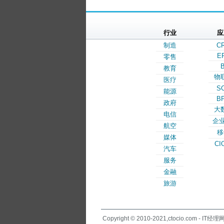
行业
应
制造
C
E
零售
B
教育
物
医疗
S
能源
B
政府
大
电信
企业
航空
移
媒体
CI
汽车
服务
金融
旅游
Copyright © 2010-2021,ctocio.com - IT经理