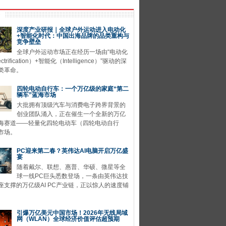
深度产业研报｜全球户外运动进入电动化
+智能化时代：中国出海品牌的品类重构与
竞争壁垒
全球户外运动市场正在经历一场由“电动化
ctrification）+智能化（Intelligence）”驱动的深
类革命。
四轮电动自行车：一个万亿级的家庭“第二
辆车”蓝海市场
大批拥有顶级汽车与消费电子跨界背景的
创业团队涌入，正在催生一个全新的万亿
海赛道——轻量化四轮电动车（四轮电动自行
市场。
PC迎来第二春？英伟达AI电脑开启万亿盛
宴
随着戴尔、联想、惠普、华硕、微星等全
球一线PC巨头悉数登场，一条由英伟达技
座支撑的万亿级AI PC产业链，正以惊人的速度铺
引爆万亿美元中国市场！2026年无线局域
网（WLAN）全球经济价值评估超预期