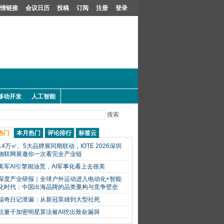
情链接
会议日历
投稿
订阅
注册
登录
移动开发
人工智能
搜索
热门
本月热门
评论排行
标签云
14万㎡、5大品牌展同期联动，IOTE 2026深圳
物联网展邀你一次看完全产业链
美军AI引擎闹油荒，AI军事化看上去很美
深度产业研报｜全球户外运动进入电动化+智能
化时代：中国出海品牌的品类重构与竞争壁垒
福奇日记泄漏：从新冠英雄到大型社死
抗量子加密明星算法被AI挖出致命漏洞