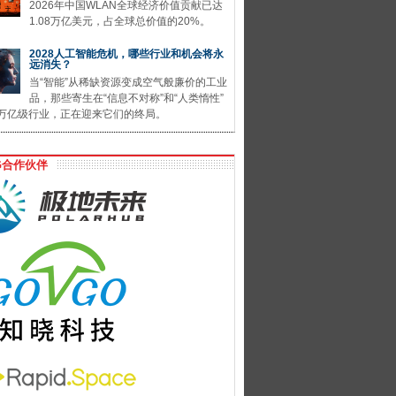
2026年中国WLAN全球经济价值贡献已达
1.08万亿美元，占全球总价值的20%。
2028人工智能危机，哪些行业和机会将永
远消失？
当“智能”从稀缺资源变成空气般廉价的工业
品，那些寄生在“信息不对称”和“人类惰性”
万亿级行业，正在迎来它们的终局。
G合作伙伴