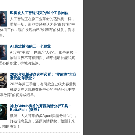
即将被人工智能消灭的50个工作岗位
人工智能正在像工业革命的蒸汽机一样，
重塑一切。那些曾经被认为是“白领”和“中
的体面工作，现在发现自己“铁饭碗”的材质，脆得
璃。
AI 最难撼动的五十个职业
AI没有“手感”，也缺乏“人心”。 那些依赖于
物理世界不可预测性、精细运动技能和真
理心的职业，护城河极深。
2026年机械硬盘选型必看：“零故障”大容
量硬盘有哪些？
2025年第三季度，有两款企业级大容量机
械硬盘在大规模数据中心的严酷环境中交
“零故障”的优秀成绩单。
冲上Github榜首的开源舆情分析工具：
BettaFish（微舆）
微舆：人人可用的多Agent舆情分析助手，
打破信息茧房，还原舆情原貌，预测未来
，辅助决策！