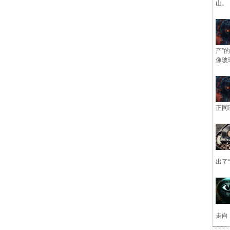
山。
产”
像玻
正同
出了
走向