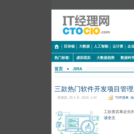
区块链
大数据
人工智能
云计算
企业
热门标签:
虚拟现实
大数据趋势
数据科
首页
»
JIRA
三款热门软件开发项目管理
星期四, 25 4 月, 2019, 1:24
TOP清单
,
动
工欲善其事必先
读全文