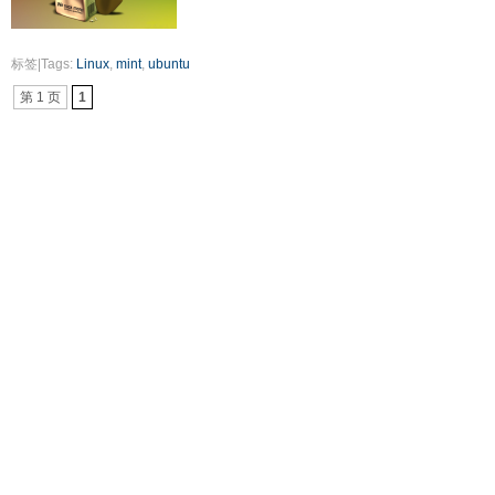
标签|Tags:
Linux
,
mint
,
ubuntu
第 1 页
1