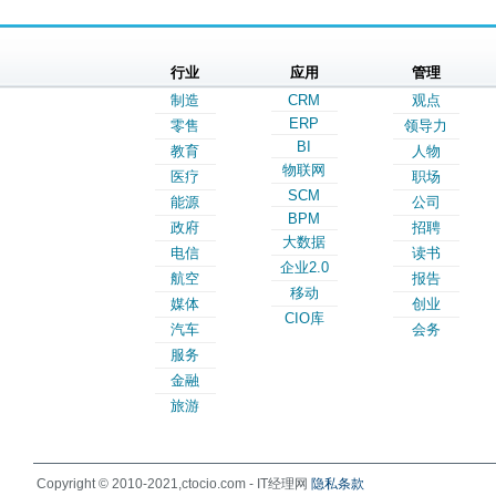
行业
应用
管理
制造
CRM
观点
ERP
零售
领导力
BI
教育
人物
物联网
医疗
职场
SCM
能源
公司
BPM
政府
招聘
大数据
电信
读书
企业2.0
航空
报告
移动
媒体
创业
CIO库
汽车
会务
服务
金融
旅游
Copyright © 2010-2021,ctocio.com - IT经理网
隐私条款