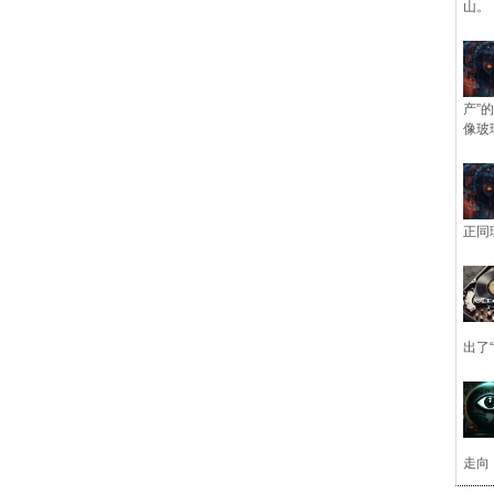
山。
产”
像玻
正同
出了
走向