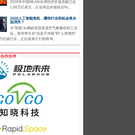
2026年中国WLAN全球经济价值贡献已达
1.08万亿美元，占全球总价值的20%。
2028人工智能危机，哪些行业和机会将永
远消失？
当“智能”从稀缺资源变成空气般廉价的工业
品，那些寄生在“信息不对称”和“人类惰性”
万亿级行业，正在迎来它们的终局。
G合作伙伴