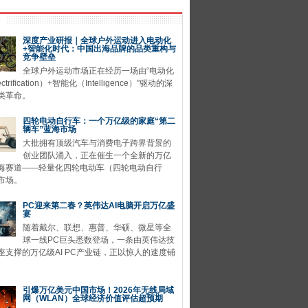
深度产业研报｜全球户外运动进入电动化
+智能化时代：中国出海品牌的品类重构与
竞争壁垒
全球户外运动市场正在经历一场由“电动化
ctrification）+智能化（Intelligence）”驱动的深
类革命。
四轮电动自行车：一个万亿级的家庭“第二
辆车”蓝海市场
大批拥有顶级汽车与消费电子跨界背景的
创业团队涌入，正在催生一个全新的万亿
海赛道——轻量化四轮电动车（四轮电动自行
市场。
PC迎来第二春？英伟达AI电脑开启万亿盛
宴
随着戴尔、联想、惠普、华硕、微星等全
球一线PC巨头悉数登场，一条由英伟达技
座支撑的万亿级AI PC产业链，正以惊人的速度铺
引爆万亿美元中国市场！2026年无线局域
网（WLAN）全球经济价值评估超预期