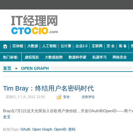
区块链
大数据
人工智能
云计算
企业2.0
互联网
安 全
装 备
热门标签:
虚拟现实
大数据趋势
数据科学家
机器学习
网络安全
首页
»
OPEN GRAPH
Tim Bray：终结用户名密码时代
星期日, 1 7 月, 2012, 22:50
安全
没有评论
Bray在7月1日这天光荣加入谷歌用户身份组，开发OAuth和OpenID——
全文
标签|Tags:
OAuth
,
Open Graph
,
OpenID
,
密码