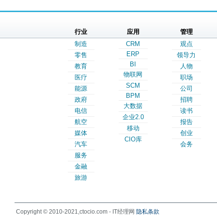
行业
应用
管理
制造
CRM
观点
ERP
零售
领导力
BI
教育
人物
物联网
医疗
职场
SCM
能源
公司
BPM
政府
招聘
大数据
电信
读书
企业2.0
航空
报告
移动
媒体
创业
CIO库
汽车
会务
服务
金融
旅游
Copyright © 2010-2021,ctocio.com - IT经理网
隐私条款