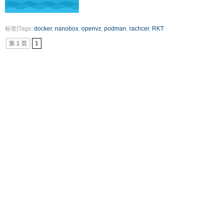
标签|Tags:
docker
,
nanobox
,
openvz
,
podman
,
rachcer
,
RKT
第 1 页
1