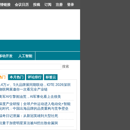
情链接
会议日历
投稿
订阅
注册
登录
移动开发
人工智能
搜索
热门
本月热门
评论排行
标签云
14万㎡、5大品牌展同期联动，IOTE 2026深圳
物联网展邀你一次看完全产业链
美军AI引擎闹油荒，AI军事化看上去很美
深度产业研报｜全球户外运动进入电动化+智能
化时代：中国出海品牌的品类重构与竞争壁垒
福奇日记泄漏：从新冠英雄到大型社死
抗量子加密明星算法被AI挖出致命漏洞