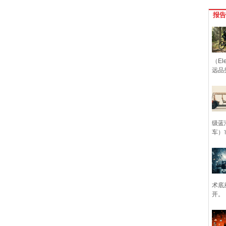
报告
（Ele
远品
级蓝
车）
术底
开。