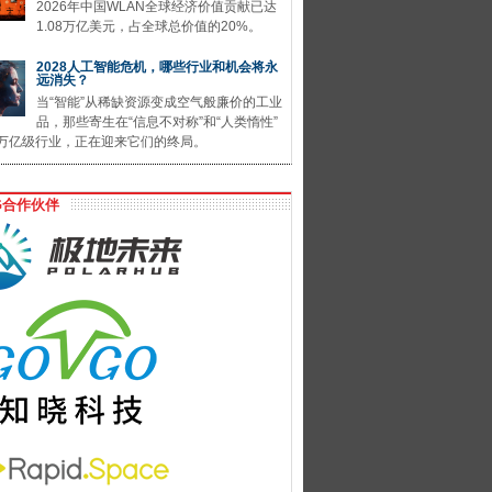
2026年中国WLAN全球经济价值贡献已达
1.08万亿美元，占全球总价值的20%。
2028人工智能危机，哪些行业和机会将永
远消失？
当“智能”从稀缺资源变成空气般廉价的工业
品，那些寄生在“信息不对称”和“人类惰性”
万亿级行业，正在迎来它们的终局。
G合作伙伴