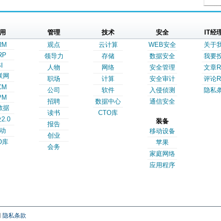
用
管理
技术
安全
IT经
RM
观点
云计算
WEB安全
关于
RP
领导力
存储
数据安全
我要
I
人物
网络
安全管理
文章R
联网
职场
计算
安全审计
评论R
CM
公司
软件
入侵侦测
隐私
PM
招聘
数据中心
通信安全
数据
读书
CTO库
2.0
装备
报告
动
移动设备
创业
O库
苹果
会务
家庭网络
应用程序
网
隐私条款