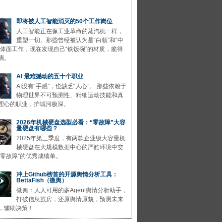
即将被人工智能消灭的50个工作岗位
人工智能正在像工业革命的蒸汽机一样，
重塑一切。那些曾经被认为是“白领”和“中
的体面工作，现在发现自己“铁饭碗”的材质，脆得
璃。
AI 最难撼动的五十个职业
AI没有“手感”，也缺乏“人心”。 那些依赖于
物理世界不可预测性、精细运动技能和真
理心的职业，护城河极深。
2026年机械硬盘选型必看：“零故障”大容
量硬盘有哪些？
2025年第三季度，有两款企业级大容量机
械硬盘在大规模数据中心的严酷环境中交
“零故障”的优秀成绩单。
冲上Github榜首的开源舆情分析工具：
BettaFish（微舆）
微舆：人人可用的多Agent舆情分析助手，
打破信息茧房，还原舆情原貌，预测未来
，辅助决策！