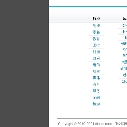
行业
应
制造
C
E
零售
B
教育
物
医疗
S
能源
B
政府
大
电信
企业
航空
移
媒体
CI
汽车
服务
金融
旅游
Copyright © 2010-2021,ctocio.com - IT经理