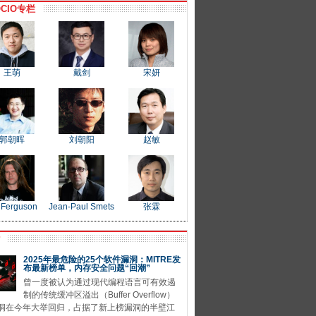
CIO专栏
王萌
戴剑
宋妍
郭朝晖
刘朝阳
赵敏
 Ferguson
Jean-Paul Smets
张霖
P
2025年最危险的25个软件漏洞：MITRE发
布最新榜单，内存安全问题“回潮”
曾一度被认为通过现代编程语言可有效遏
制的传统缓冲区溢出（Buffer Overflow）
洞在今年大举回归，占据了新上榜漏洞的半壁江