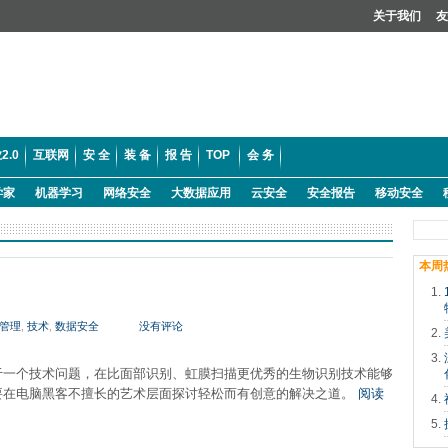
关于我们
友
2.0
互联网
安 全
装 备
报 告
TOP
会 务
学家
机器学习
网络安全
大数据应用
云安全
安全报告
移动安全
本周
管理
,
技术
,
数据安全
没有评论
于一个技术问题，在比面部识别、虹膜扫描更优秀的生物识别技术能够
要在电脑黑客不擅长的艺术层面探讨轻松而有创意的解决之道。
阅读