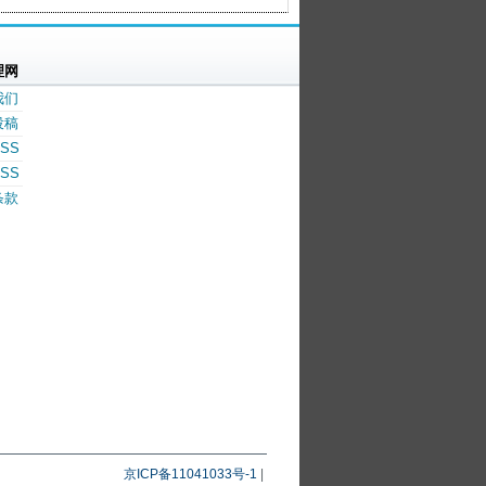
理网
我们
投稿
SS
SS
条款
京ICP备11041033号-1
|