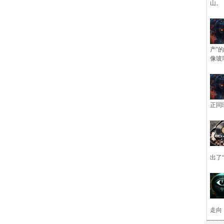
山。
产”
像玻
正同
出了
走向