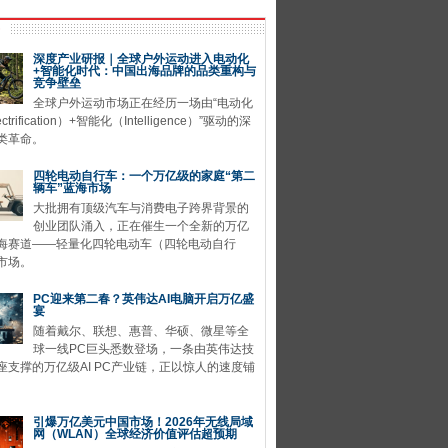
深度产业研报｜全球户外运动进入电动化
+智能化时代：中国出海品牌的品类重构与
竞争壁垒
全球户外运动市场正在经历一场由“电动化
ctrification）+智能化（Intelligence）”驱动的深
类革命。
四轮电动自行车：一个万亿级的家庭“第二
辆车”蓝海市场
大批拥有顶级汽车与消费电子跨界背景的
创业团队涌入，正在催生一个全新的万亿
海赛道——轻量化四轮电动车（四轮电动自行
市场。
PC迎来第二春？英伟达AI电脑开启万亿盛
宴
随着戴尔、联想、惠普、华硕、微星等全
球一线PC巨头悉数登场，一条由英伟达技
座支撑的万亿级AI PC产业链，正以惊人的速度铺
引爆万亿美元中国市场！2026年无线局域
网（WLAN）全球经济价值评估超预期