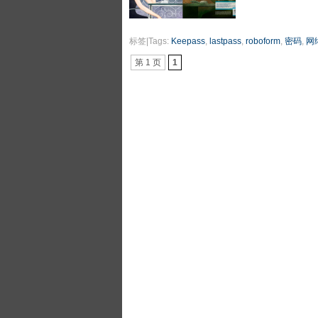
标签|Tags:
Keepass
,
lastpass
,
roboform
,
密码
,
网
第 1 页
1