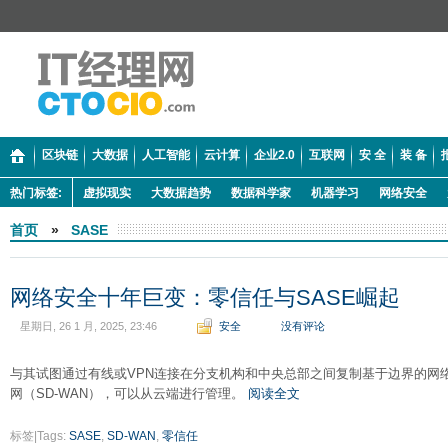
区块链
大数据
人工智能
云计算
企业2.0
互联网
安 全
装 备
热门标签:
虚拟现实
大数据趋势
数据科学家
机器学习
网络安全
首页
»
SASE
网络安全十年巨变：零信任与SASE崛起
星期日, 26 1 月, 2025, 23:46
安全
没有评论
与其试图通过有线或VPN连接在分支机构和中央总部之间复制基于边界的网络
网（SD-WAN），可以从云端进行管理。
阅读全文
标签|Tags:
SASE
,
SD-WAN
,
零信任