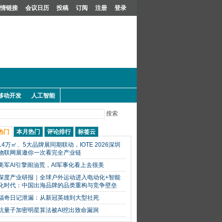
情链接
会议日历
投稿
订阅
注册
登录
移动开发
人工智能
搜索
热门
本月热门
评论排行
标签云
14万㎡、5大品牌展同期联动，IOTE 2026深圳
物联网展邀你一次看完全产业链
美军AI引擎闹油荒，AI军事化看上去很美
深度产业研报｜全球户外运动进入电动化+智能
化时代：中国出海品牌的品类重构与竞争壁垒
福奇日记泄漏：从新冠英雄到大型社死
抗量子加密明星算法被AI挖出致命漏洞