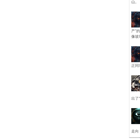
山。
产”
像玻
正同
出了
走向