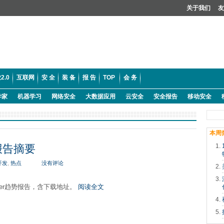
关于我们
友
2.0
互联网
安 全
装 备
报 告
TOP
会 务
学家
机器学习
网络安全
大数据应用
云安全
安全报告
移动安全
本周
势报告摘要
开发
,
热点
没有评论
Master趋势报告，含下载地址。
阅读全文