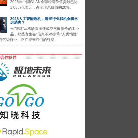
2026年中国WLAN全球经济价值贡献已达
1.08万亿美元，占全球总价值的20%。
2028人工智能危机，哪些行业和机会将永
远消失？
当“智能”从稀缺资源变成空气般廉价的工业
品，那些寄生在“信息不对称”和“人类惰性”
万亿级行业，正在迎来它们的终局。
G合作伙伴