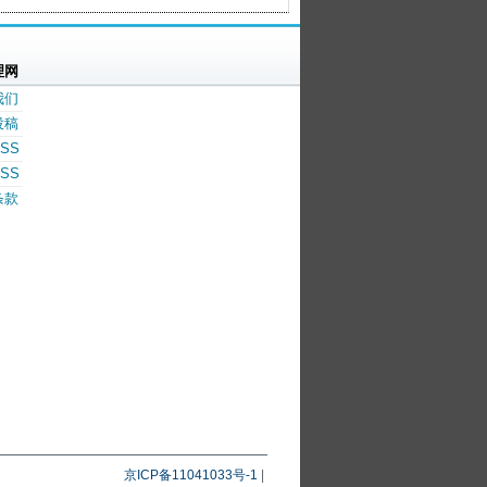
理网
我们
投稿
SS
SS
条款
京ICP备11041033号-1
|