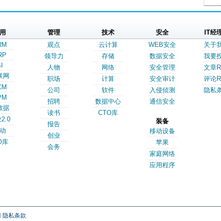
用
管理
技术
安全
IT经
RM
观点
云计算
WEB安全
关于
RP
领导力
存储
数据安全
我要
I
人物
网络
安全管理
文章R
联网
职场
计算
安全审计
评论R
CM
公司
软件
入侵侦测
隐私
PM
招聘
数据中心
通信安全
数据
读书
CTO库
2.0
装备
报告
动
移动设备
创业
O库
苹果
会务
家庭网络
应用程序
网
隐私条款