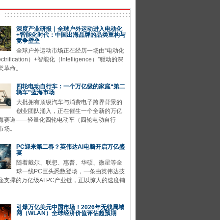
深度产业研报｜全球户外运动进入电动化
+智能化时代：中国出海品牌的品类重构与
竞争壁垒
全球户外运动市场正在经历一场由“电动化
ctrification）+智能化（Intelligence）”驱动的深
类革命。
四轮电动自行车：一个万亿级的家庭“第二
辆车”蓝海市场
大批拥有顶级汽车与消费电子跨界背景的
创业团队涌入，正在催生一个全新的万亿
海赛道——轻量化四轮电动车（四轮电动自行
市场。
PC迎来第二春？英伟达AI电脑开启万亿盛
宴
随着戴尔、联想、惠普、华硕、微星等全
球一线PC巨头悉数登场，一条由英伟达技
座支撑的万亿级AI PC产业链，正以惊人的速度铺
引爆万亿美元中国市场！2026年无线局域
网（WLAN）全球经济价值评估超预期