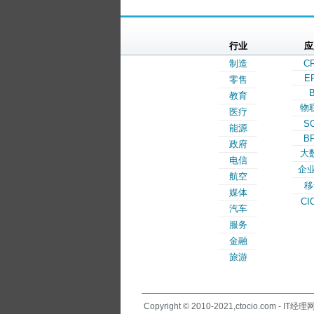
行业
应
制造
C
E
零售
B
教育
物
医疗
S
能源
B
政府
大
电信
企业
航空
移
媒体
CI
汽车
服务
金融
旅游
Copyright © 2010-2021,ctocio.com - IT经理