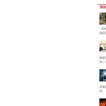
报告
（Ele
远品
级蓝
车）
术底
开。