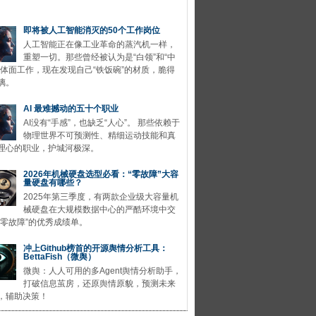
即将被人工智能消灭的50个工作岗位
人工智能正在像工业革命的蒸汽机一样，
重塑一切。那些曾经被认为是“白领”和“中
的体面工作，现在发现自己“铁饭碗”的材质，脆得
璃。
AI 最难撼动的五十个职业
AI没有“手感”，也缺乏“人心”。 那些依赖于
物理世界不可预测性、精细运动技能和真
理心的职业，护城河极深。
2026年机械硬盘选型必看：“零故障”大容
量硬盘有哪些？
2025年第三季度，有两款企业级大容量机
械硬盘在大规模数据中心的严酷环境中交
“零故障”的优秀成绩单。
冲上Github榜首的开源舆情分析工具：
BettaFish（微舆）
微舆：人人可用的多Agent舆情分析助手，
打破信息茧房，还原舆情原貌，预测未来
，辅助决策！