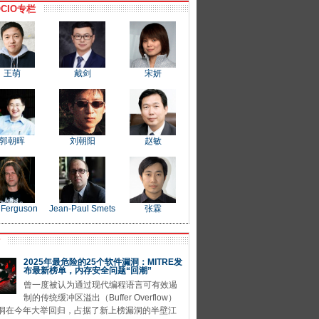
CIO专栏
王萌
戴剑
宋妍
郭朝晖
刘朝阳
赵敏
 Ferguson
Jean-Paul Smets
张霖
P
2025年最危险的25个软件漏洞：MITRE发
布最新榜单，内存安全问题“回潮”
曾一度被认为通过现代编程语言可有效遏
制的传统缓冲区溢出（Buffer Overflow）
洞在今年大举回归，占据了新上榜漏洞的半壁江