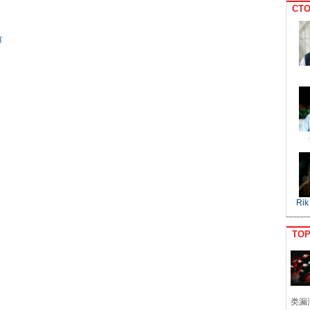
CTO
算
Rik
TO
类漏