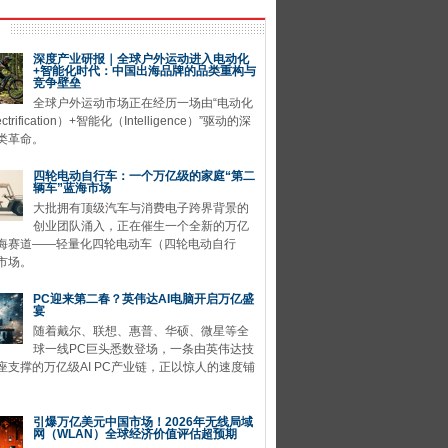
深度产业研报｜全球户外运动进入电动化
+智能化时代：中国出海品牌的品类重构与
竞争壁垒
全球户外运动市场正在经历一场由“电动化
ctrification）+智能化（Intelligence）”驱动的深
类革命。
四轮电动自行车：一个万亿级的家庭“第二
辆车”蓝海市场
大批拥有顶级汽车与消费电子跨界背景的
创业团队涌入，正在催生一个全新的万亿
海赛道——轻量化四轮电动车（四轮电动自行
市场。
PC迎来第二春？英伟达AI电脑开启万亿盛
宴
随着戴尔、联想、惠普、华硕、微星等全
球一线PC巨头悉数登场，一条由英伟达技
座支撑的万亿级AI PC产业链，正以惊人的速度铺
引爆万亿美元中国市场！2026年无线局域
网（WLAN）全球经济价值评估超预期