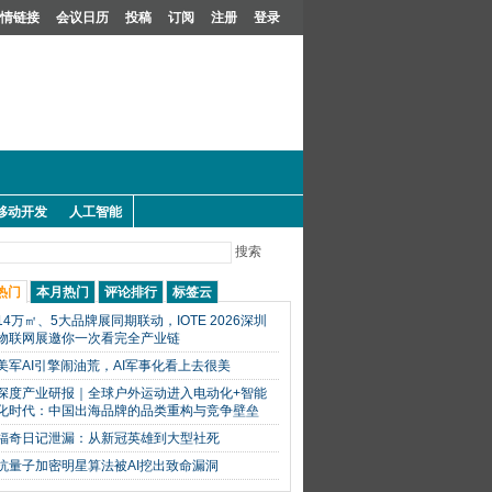
情链接
会议日历
投稿
订阅
注册
登录
移动开发
人工智能
搜索
热门
本月热门
评论排行
标签云
14万㎡、5大品牌展同期联动，IOTE 2026深圳
物联网展邀你一次看完全产业链
美军AI引擎闹油荒，AI军事化看上去很美
深度产业研报｜全球户外运动进入电动化+智能
化时代：中国出海品牌的品类重构与竞争壁垒
福奇日记泄漏：从新冠英雄到大型社死
抗量子加密明星算法被AI挖出致命漏洞