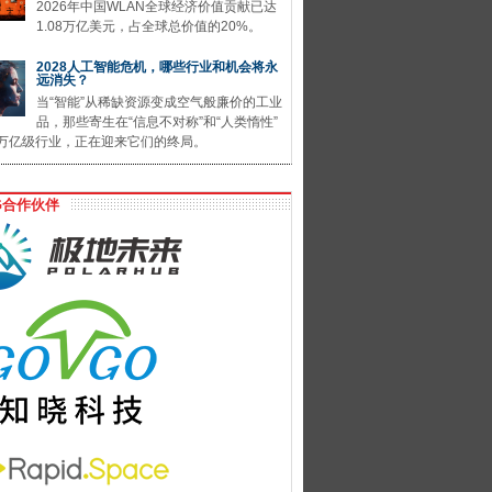
2026年中国WLAN全球经济价值贡献已达
1.08万亿美元，占全球总价值的20%。
2028人工智能危机，哪些行业和机会将永
远消失？
当“智能”从稀缺资源变成空气般廉价的工业
品，那些寄生在“信息不对称”和“人类惰性”
万亿级行业，正在迎来它们的终局。
G合作伙伴