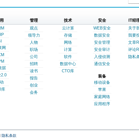
用
管理
技术
安全
IT经
RM
观点
云计算
WEB安全
关于
RP
领导力
存储
数据安全
我要
I
人物
网络
安全管理
文章R
联网
职场
计算
安全审计
评论R
CM
公司
软件
入侵侦测
隐私
PM
招聘
数据中心
通信安全
数据
读书
CTO库
2.0
装备
报告
动
移动设备
创业
O库
苹果
会务
家庭网络
应用程序
网
隐私条款