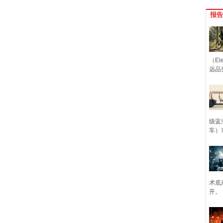
报告
（Ele
远品
级蓝
车）
术底
开。