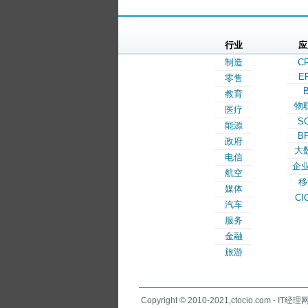
行业
应
制造
C
E
零售
B
教育
物
医疗
S
能源
B
政府
大
电信
企业
航空
移
媒体
CI
汽车
服务
金融
旅游
Copyright © 2010-2021,ctocio.com - IT经理