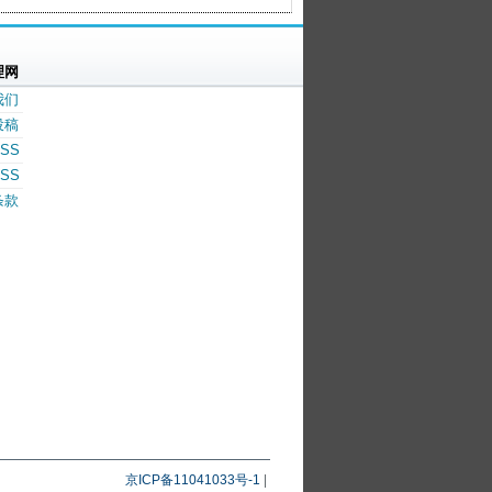
理网
我们
投稿
SS
SS
条款
京ICP备11041033号-1
|