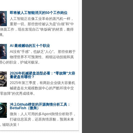
即将被人工智能消灭的50个工作岗位
人工智能正在像工业革命的蒸汽机一样，
重塑一切。那些曾经被认为是“白领”和“中
的体面工作，现在发现自己“铁饭碗”的材质，脆得
璃。
AI 最难撼动的五十个职业
AI没有“手感”，也缺乏“人心”。 那些依赖于
物理世界不可预测性、精细运动技能和真
理心的职业，护城河极深。
2026年机械硬盘选型必看：“零故障”大容
量硬盘有哪些？
2025年第三季度，有两款企业级大容量机
械硬盘在大规模数据中心的严酷环境中交
“零故障”的优秀成绩单。
冲上Github榜首的开源舆情分析工具：
BettaFish（微舆）
微舆：人人可用的多Agent舆情分析助手，
打破信息茧房，还原舆情原貌，预测未来
，辅助决策！