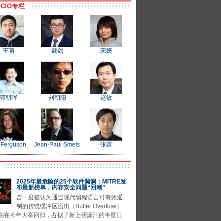
CIO专栏
王萌
戴剑
宋妍
郭朝晖
刘朝阳
赵敏
 Ferguson
Jean-Paul Smets
张霖
P
2025年最危险的25个软件漏洞：MITRE发
布最新榜单，内存安全问题“回潮”
曾一度被认为通过现代编程语言可有效遏
制的传统缓冲区溢出（Buffer Overflow）
洞在今年大举回归，占据了新上榜漏洞的半壁江