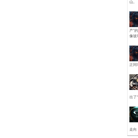
山。
产”
像玻
正同
出了
走向