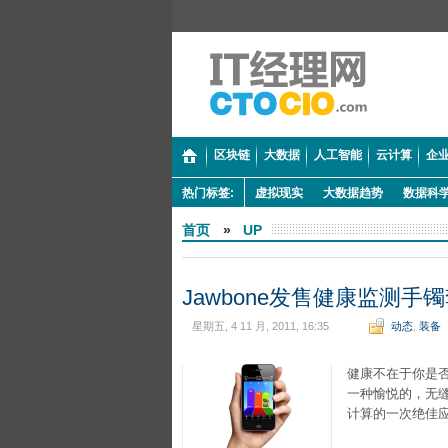
区块链
大数据
人工智能
云计算
企业
热门标签:
虚拟现实
大数据趋势
数据科
首页
»
UP
Jawbone发售健康监测手
星期五, 4 11 月, 2011, 16:35
动态
,
装备
健康不在于你是否
一种愉悦的，无
计算的一次绝佳