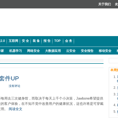
关于我们
友
2.0
互联网
安 全
装 备
报 告
TOP
会 务
学家
机器学习
网络安全
大数据应用
云安全
安全报告
移动安全
本周
镯套件UP
没有评论
每周去三次健身馆，而取决于每天上千个小决策，Jawbone希望提供
缝的客户体验，在不知不觉中改善用户的健康状况，这也许将是可穿戴
应用。
阅读全文