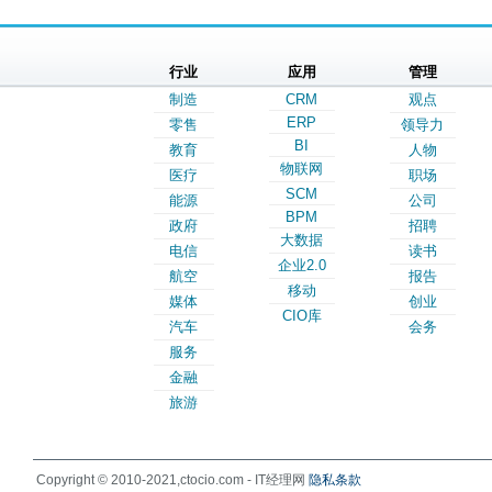
行业
应用
管理
制造
CRM
观点
ERP
零售
领导力
BI
教育
人物
物联网
医疗
职场
SCM
能源
公司
BPM
政府
招聘
大数据
电信
读书
企业2.0
航空
报告
移动
媒体
创业
CIO库
汽车
会务
服务
金融
旅游
Copyright © 2010-2021,ctocio.com - IT经理网
隐私条款