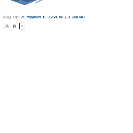
标签|Tags:
PC
,
windows 10
,
X250
,
XPS13
,
Zen AiO
第 1 页
1