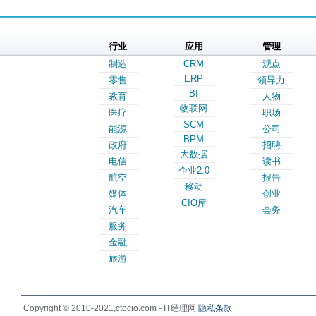
行业
应用
管理
制造
CRM
观点
ERP
零售
领导力
BI
教育
人物
物联网
医疗
职场
SCM
能源
公司
BPM
政府
招聘
大数据
电信
读书
企业2.0
航空
报告
移动
媒体
创业
CIO库
汽车
会务
服务
金融
旅游
Copyright © 2010-2021,ctocio.com - IT经理网
隐私条款