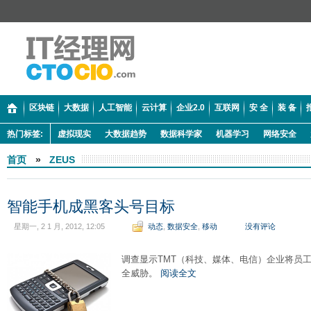
区块链
大数据
人工智能
云计算
企业2.0
互联网
安 全
装 备
热门标签:
虚拟现实
大数据趋势
数据科学家
机器学习
网络安全
首页
»
ZEUS
智能手机成黑客头号目标
星期一, 2 1 月, 2012, 12:05
动态
,
数据安全
,
移动
没有评论
调查显示TMT（科技、媒体、电信）企业将员工
全威胁。
阅读全文