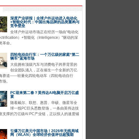
深度产业研报｜全球户外运动进入电动化
+智能化时代：中国出海品牌的品类重构与
竞争壁垒
全球户外运动市场正在经历一场由“电动化
ctrification）+智能化（Intelligence）”驱动的深
类革命。
四轮电动自行车：一个万亿级的家庭“第二
辆车”蓝海市场
大批拥有顶级汽车与消费电子跨界背景的
创业团队涌入，正在催生一个全新的万亿
海赛道——轻量化四轮电动车（四轮电动自行
市场。
PC迎来第二春？英伟达AI电脑开启万亿盛
宴
随着戴尔、联想、惠普、华硕、微星等全
球一线PC巨头悉数登场，一条由英伟达技
座支撑的万亿级AI PC产业链，正以惊人的速度铺
引爆万亿美元中国市场！2026年无线局域
网（WLAN）全球经济价值评估超预期