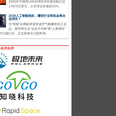
2026年中国WLAN全球经济价值贡献已达
1.08万亿美元，占全球总价值的20%。
2028人工智能危机，哪些行业和机会将永
远消失？
当“智能”从稀缺资源变成空气般廉价的工业
品，那些寄生在“信息不对称”和“人类惰性”
万亿级行业，正在迎来它们的终局。
G合作伙伴