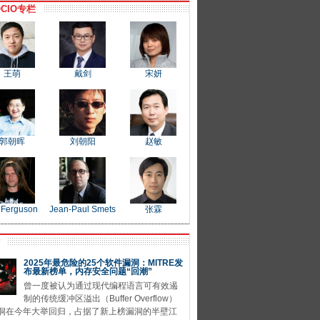
CIO专栏
王萌
戴剑
宋妍
郭朝晖
刘朝阳
赵敏
 Ferguson
Jean-Paul Smets
张霖
P
2025年最危险的25个软件漏洞：MITRE发
布最新榜单，内存安全问题“回潮”
曾一度被认为通过现代编程语言可有效遏
制的传统缓冲区溢出（Buffer Overflow）
洞在今年大举回归，占据了新上榜漏洞的半壁江