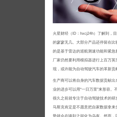
火星财经（ID：hxcj24h）了解
的寥寥无几。大部分产品还停留在比
的是基于雷达的巡航测速功能和紧急
厂家仍然要利用模拟器进行上百万英
现，或许能为自动驾驶汽车的革新贡
生产商可以将自身的汽车数据贡献出
业的进步可以用“一日万里”来形容
很久之前就专注于自动驾驶技术的研
马斯克肯定是不愿意把自家数据拿来
势就会在顷刻之间化为乌有。然而，