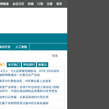
情链接
会议日历
投稿
订阅
注册
登录
移动开发
人工智能
搜索
热门
本月热门
评论排行
标签云
14万㎡、5大品牌展同期联动，IOTE 2026深圳
物联网展邀你一次看完全产业链
美军AI引擎闹油荒，AI军事化看上去很美
深度产业研报｜全球户外运动进入电动化+智能
化时代：中国出海品牌的品类重构与竞争壁垒
福奇日记泄漏：从新冠英雄到大型社死
抗量子加密明星算法被AI挖出致命漏洞