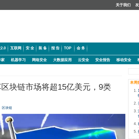
关于我们
友
2.0
互联网
安 全
装 备
报 告
TOP
会 务
学家
机器学习
网络安全
大数据应用
云安全
安全报告
移动安全
本周
区块链市场将超15亿美元，9类
区块链