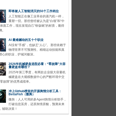
即将被人工智能消灭的50个工作岗位
人工智能正在像工业革命的蒸汽机一样，
重塑一切。那些曾经被认为是“白领”和“中
的体面工作，现在发现自己“铁饭碗”的材质，脆得
璃。
AI 最难撼动的五十个职业
AI没有“手感”，也缺乏“人心”。 那些依赖于
物理世界不可预测性、精细运动技能和真
理心的职业，护城河极深。
2026年机械硬盘选型必看：“零故障”大容
量硬盘有哪些？
2025年第三季度，有两款企业级大容量机
械硬盘在大规模数据中心的严酷环境中交
“零故障”的优秀成绩单。
冲上Github榜首的开源舆情分析工具：
BettaFish（微舆）
微舆：人人可用的多Agent舆情分析助手，
打破信息茧房，还原舆情原貌，预测未来
，辅助决策！