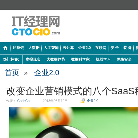
区块链
大数据
人工智能
云计算
企业2.0
互联网
安 全
装 备
热门标签:
虚拟现实
大数据趋势
数据科学家
机器学习
网络安全
首页
»
企业2.0
改变企业营销模式的八个SaaS
作者：
CashCat
2013年06月12日
企业2.0