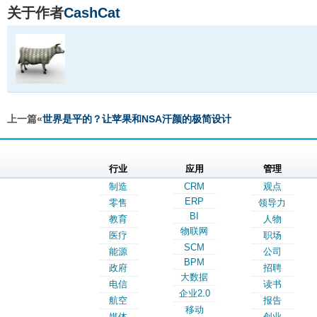
关于作者
CashCat
上一篇«
世界是平的？让苹果和NSA汗颜的极简设计
行业
应用
管理
制造
CRM
观点
ERP
零售
领导力
BI
教育
人物
物联网
医疗
职场
SCM
能源
公司
BPM
政府
招聘
大数据
电信
读书
企业2.0
航空
报告
移动
媒体
创业