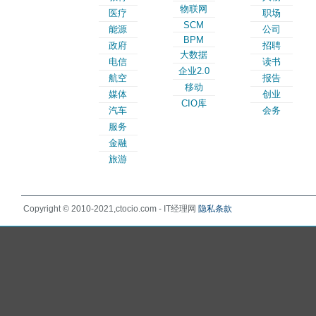
物联网
医疗
职场
SCM
能源
公司
BPM
政府
招聘
大数据
电信
读书
企业2.0
航空
报告
移动
媒体
创业
CIO库
汽车
会务
服务
金融
旅游
Copyright © 2010-2021,ctocio.com - IT经理网
隐私条款