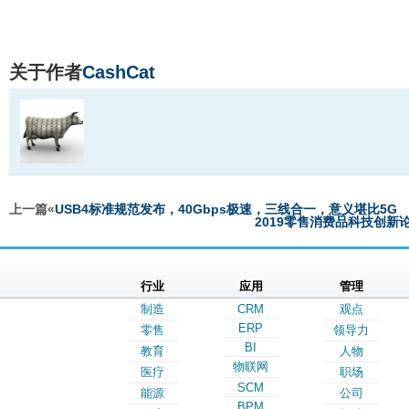
关于作者
CashCat
上一篇«
USB4标准规范发布，40Gbps极速，三线合一，意义堪比5G
2019零售消费品科技创
行业
应用
管理
制造
CRM
观点
ERP
零售
领导力
BI
教育
人物
物联网
医疗
职场
SCM
能源
公司
BPM