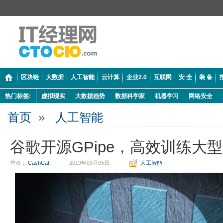
区块链
大数据
人工智能
云计算
企业2.0
互联网
安 全
装 备
热门标签:
虚拟现实
大数据趋势
数据科学家
机器学习
网络安全
首页
»
人工智能
谷歌开源GPipe，高效训练大
作者：
CashCat
2019年03月05日
人工智能