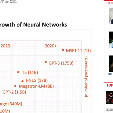
亿个连接量。
CTO
Rik
TO
类漏