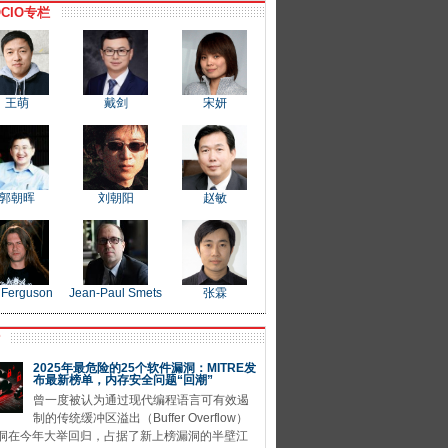
CIO专栏
王萌
戴剑
宋妍
郭朝晖
刘朝阳
赵敏
 Ferguson
Jean-Paul Smets
张霖
P
2025年最危险的25个软件漏洞：MITRE发
布最新榜单，内存安全问题“回潮”
曾一度被认为通过现代编程语言可有效遏
制的传统缓冲区溢出（Buffer Overflow）
洞在今年大举回归，占据了新上榜漏洞的半壁江