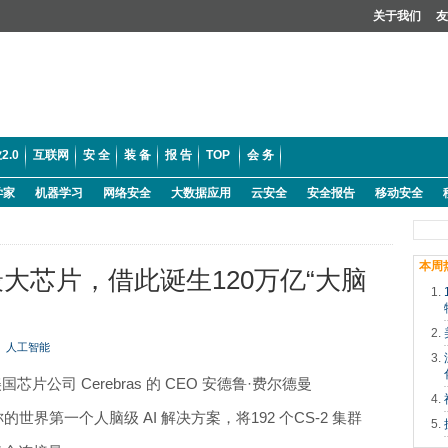
关于我们
友
2.0
互联网
安 全
装 备
报 告
TOP
会 务
学家
机器学习
网络安全
大数据应用
云安全
安全报告
移动安全
本周
大芯片，借此诞生120万亿“大脑
人工智能
上，美国芯片公司 Cerebras 的 CEO 安德鲁·费尔德曼
号称的世界第一个人脑级 AI 解决方案，将192 个CS-2 集群