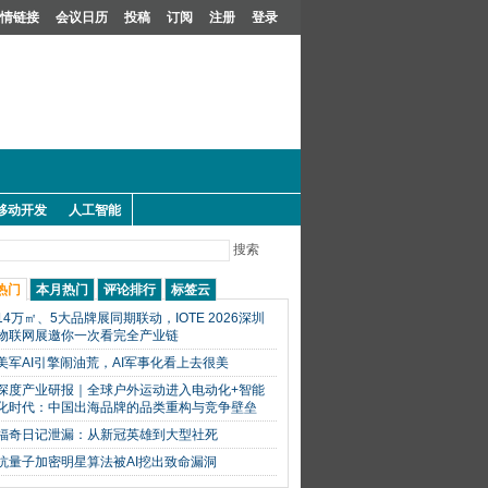
情链接
会议日历
投稿
订阅
注册
登录
移动开发
人工智能
搜索
热门
本月热门
评论排行
标签云
14万㎡、5大品牌展同期联动，IOTE 2026深圳
物联网展邀你一次看完全产业链
美军AI引擎闹油荒，AI军事化看上去很美
深度产业研报｜全球户外运动进入电动化+智能
化时代：中国出海品牌的品类重构与竞争壁垒
福奇日记泄漏：从新冠英雄到大型社死
抗量子加密明星算法被AI挖出致命漏洞