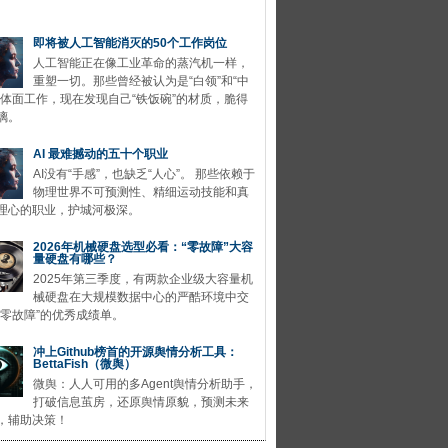
即将被人工智能消灭的50个工作岗位
人工智能正在像工业革命的蒸汽机一样，
重塑一切。那些曾经被认为是“白领”和“中
的体面工作，现在发现自己“铁饭碗”的材质，脆得
璃。
AI 最难撼动的五十个职业
AI没有“手感”，也缺乏“人心”。 那些依赖于
物理世界不可预测性、精细运动技能和真
理心的职业，护城河极深。
2026年机械硬盘选型必看：“零故障”大容
量硬盘有哪些？
2025年第三季度，有两款企业级大容量机
械硬盘在大规模数据中心的严酷环境中交
“零故障”的优秀成绩单。
冲上Github榜首的开源舆情分析工具：
BettaFish（微舆）
微舆：人人可用的多Agent舆情分析助手，
打破信息茧房，还原舆情原貌，预测未来
，辅助决策！