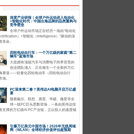
深度产业研报｜全球户外运动进入电动化
+智能化时代：中国出海品牌的品类重构与
竞争壁垒
全球户外运动市场正在经历一场由“电动化
ctrification）+智能化（Intelligence）”驱动的深
类革命。
四轮电动自行车：一个万亿级的家庭“第二
辆车”蓝海市场
大批拥有顶级汽车与消费电子跨界背景的
创业团队涌入，正在催生一个全新的万亿
海赛道——轻量化四轮电动车（四轮电动自行
市场。
PC迎来第二春？英伟达AI电脑开启万亿盛
宴
随着戴尔、联想、惠普、华硕、微星等全
球一线PC巨头悉数登场，一条由英伟达技
座支撑的万亿级AI PC产业链，正以惊人的速度铺
引爆万亿美元中国市场！2026年无线局域
网（WLAN）全球经济价值评估超预期