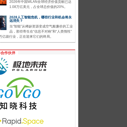
2026年中国WLAN全球经济价值贡献已达
1.08万亿美元，占全球总价值的20%。
2028人工智能危机，哪些行业和机会将永
远消失？
当“智能”从稀缺资源变成空气般廉价的工业
品，那些寄生在“信息不对称”和“人类惰性”
万亿级行业，正在迎来它们的终局。
G合作伙伴