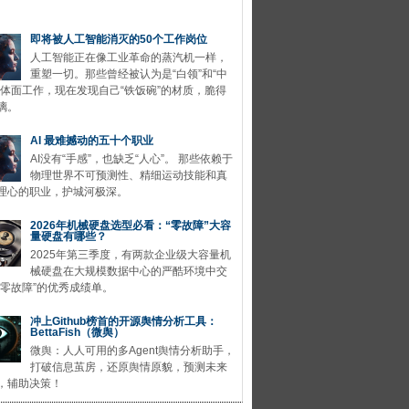
即将被人工智能消灭的50个工作岗位
人工智能正在像工业革命的蒸汽机一样，
重塑一切。那些曾经被认为是“白领”和“中
的体面工作，现在发现自己“铁饭碗”的材质，脆得
璃。
AI 最难撼动的五十个职业
AI没有“手感”，也缺乏“人心”。 那些依赖于
物理世界不可预测性、精细运动技能和真
理心的职业，护城河极深。
2026年机械硬盘选型必看：“零故障”大容
量硬盘有哪些？
2025年第三季度，有两款企业级大容量机
械硬盘在大规模数据中心的严酷环境中交
“零故障”的优秀成绩单。
冲上Github榜首的开源舆情分析工具：
BettaFish（微舆）
微舆：人人可用的多Agent舆情分析助手，
打破信息茧房，还原舆情原貌，预测未来
，辅助决策！