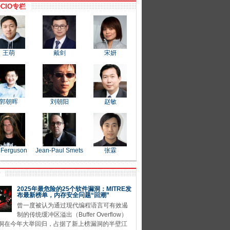
CIO专栏
王萌
戴剑
宋妍
郭朝晖
刘朝阳
赵敏
 Ferguson
Jean-Paul Smets
张霖
P
2025年最危险的25个软件漏洞：MITRE发
布最新榜单，内存安全问题“回潮”
曾一度被认为通过现代编程语言可有效遏
制的传统缓冲区溢出（Buffer Overflow）
洞在今年大举回归，占据了新上榜漏洞的半壁江