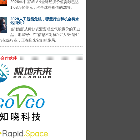
2026年中国WLAN全球经济价值贡献已达
1.08万亿美元，占全球总价值的20%。
2028人工智能危机，哪些行业和机会将永
远消失？
当“智能”从稀缺资源变成空气般廉价的工业
品，那些寄生在“信息不对称”和“人类惰性”
万亿级行业，正在迎来它们的终局。
G合作伙伴