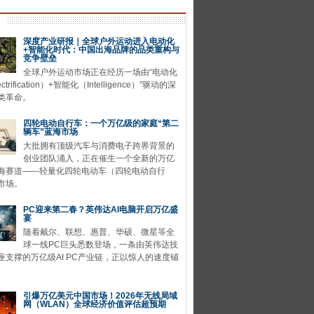
深度产业研报｜全球户外运动进入电动化
+智能化时代：中国出海品牌的品类重构与
竞争壁垒
全球户外运动市场正在经历一场由“电动化
ctrification）+智能化（Intelligence）”驱动的深
类革命。
四轮电动自行车：一个万亿级的家庭“第二
辆车”蓝海市场
大批拥有顶级汽车与消费电子跨界背景的
创业团队涌入，正在催生一个全新的万亿
海赛道——轻量化四轮电动车（四轮电动自行
市场。
PC迎来第二春？英伟达AI电脑开启万亿盛
宴
随着戴尔、联想、惠普、华硕、微星等全
球一线PC巨头悉数登场，一条由英伟达技
座支撑的万亿级AI PC产业链，正以惊人的速度铺
引爆万亿美元中国市场！2026年无线局域
网（WLAN）全球经济价值评估超预期