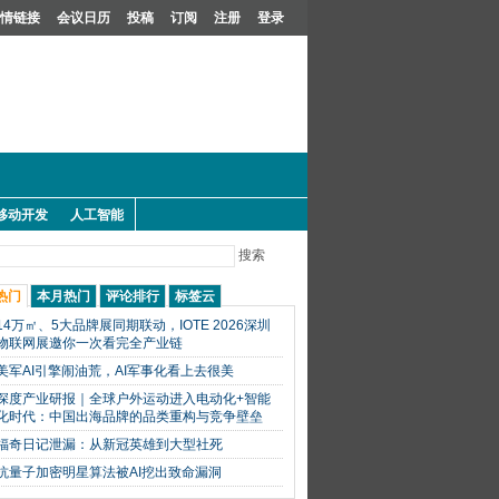
情链接
会议日历
投稿
订阅
注册
登录
移动开发
人工智能
搜索
热门
本月热门
评论排行
标签云
14万㎡、5大品牌展同期联动，IOTE 2026深圳
物联网展邀你一次看完全产业链
美军AI引擎闹油荒，AI军事化看上去很美
深度产业研报｜全球户外运动进入电动化+智能
化时代：中国出海品牌的品类重构与竞争壁垒
福奇日记泄漏：从新冠英雄到大型社死
抗量子加密明星算法被AI挖出致命漏洞