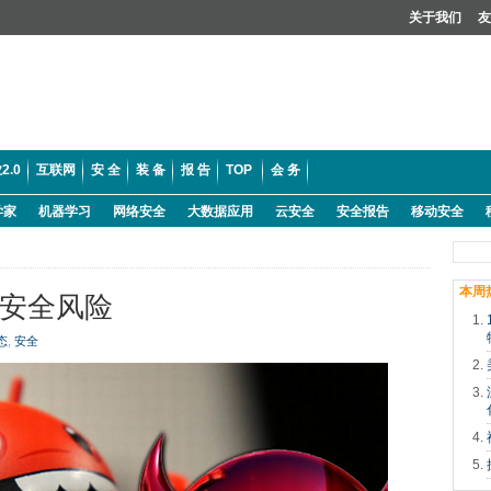
关于我们
友
2.0
互联网
安 全
装 备
报 告
TOP
会 务
学家
机器学习
网络安全
大数据应用
云安全
安全报告
移动安全
本周
大安全风险
态
,
安全