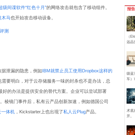
超级间谍软件“红色十月”
的网络攻击就包含了移动组件。
报告
银木马
也开始攻击移动设备。
件评测
（Ele
远品
业数据泄漏的隐患，例如
IBM就禁止员工使用Dropbox这样的
级蓝
车）
们也需要明白，对于云存储服务一味的封杀也不是办法，总
最好的办法是提供安全的替代方案。企业可以尝试部署
。棱镜门事件后，私有云产品创新加速，例如德国公司
术底
云一体机
，Kickstarter上也出现了
私人云Plug
产品。
开。