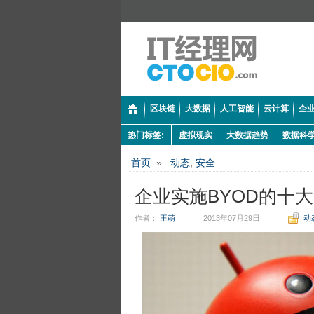
区块链
大数据
人工智能
云计算
企业
热门标签:
虚拟现实
大数据趋势
数据科
首页
»
动态
,
安全
企业实施BYOD的十
作者：
王萌
2013年07月29日
动