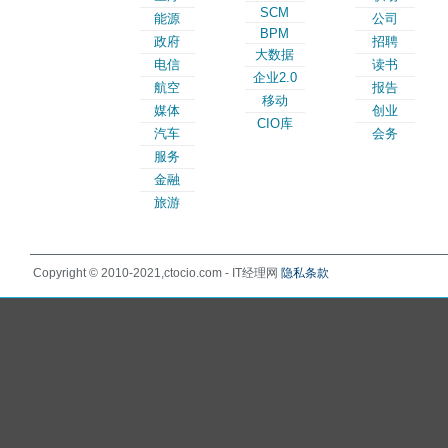
SCM
能源
公司
BPM
政府
招聘
大数据
电信
读书
企业2.0
航空
报告
移动
媒体
创业
CIO库
汽车
会务
服务
金融
旅游
Copyright © 2010-2021,ctocio.com - IT经理网
隐私条款