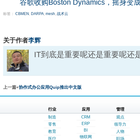
谷歌收购Boston Dynamics，摇身
标签：
CBMEN
,
DARPA
,
mesh
,
战术云
关于作者
李辉
IT到底是重要呢还是重要呢还
上一篇«
协作式办公应用Quip推出中文版
行业
应用
管理
制造
CRM
观点
ERP
零售
领导力
BI
教育
人物
物联网
医疗
职场