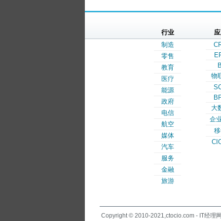
行业
应
制造
C
E
零售
B
教育
物
医疗
S
能源
B
政府
大
电信
企业
航空
移
媒体
CI
汽车
服务
金融
旅游
Copyright © 2010-2021,ctocio.com - IT经理