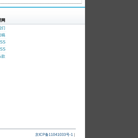
理网
我们
投稿
SS
SS
条款
京ICP备11041033号-1
|