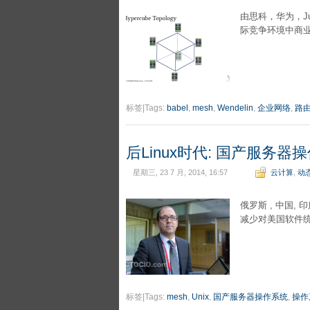
由思科，华为，J
际竞争环境中商
标签|Tags:
babel
,
mesh
,
Wendelin
,
企业网络
,
路
后Linux时代: 国产服务
星期三, 23 7 月, 2014, 16:57
云计算
,
动
俄罗斯 , 中国,
减少对美国软件
标签|Tags:
mesh
,
Unix
,
国产服务器操作系统
,
操作