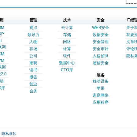
用
管理
技术
安全
IT经
RM
观点
云计算
WEB安全
关于
RP
领导力
存储
数据安全
我要
I
人物
网络
安全管理
文章R
联网
职场
计算
安全审计
评论R
CM
公司
软件
入侵侦测
隐私
PM
招聘
数据中心
通信安全
数据
读书
CTO库
2.0
装备
报告
动
移动设备
创业
O库
苹果
会务
家庭网络
应用程序
网
隐私条款