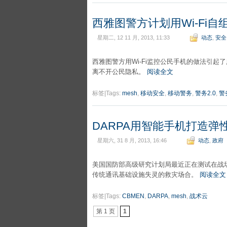
西雅图警方计划用Wi-Fi
星期二, 12 11 月, 2013, 11:33
动态
,
安全
西雅图警方用Wi-Fi监控公民手机的做法引
离不开公民隐私。
阅读全文
标签|Tags:
mesh
,
移动安全
,
移动警务
,
警务2.0
,
警
DARPA用智能手机打造弹
星期六, 31 8 月, 2013, 16:46
动态
,
政府
美国国防部高级研究计划局最近正在测试在战场
传统通讯基础设施失灵的救灾场合。
阅读全文
标签|Tags:
CBMEN
,
DARPA
,
mesh
,
战术云
第 1 页
1