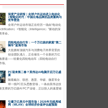
深度产业研报｜全球户外运动进入电动化
+智能化时代：中国出海品牌的品类重构与
竞争壁垒
全球户外运动市场正在经历一场由“电动化
ctrification）+智能化（Intelligence）”驱动的深
类革命。
四轮电动自行车：一个万亿级的家庭“第二
辆车”蓝海市场
大批拥有顶级汽车与消费电子跨界背景的
创业团队涌入，正在催生一个全新的万亿
海赛道——轻量化四轮电动车（四轮电动自行
市场。
PC迎来第二春？英伟达AI电脑开启万亿盛
宴
随着戴尔、联想、惠普、华硕、微星等全
球一线PC巨头悉数登场，一条由英伟达技
座支撑的万亿级AI PC产业链，正以惊人的速度铺
引爆万亿美元中国市场！2026年无线局域
网（WLAN）全球经济价值评估超预期