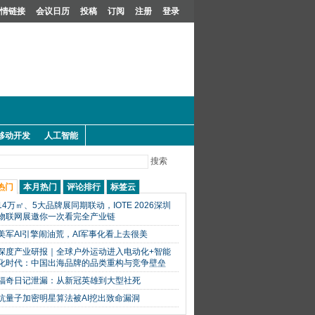
情链接
会议日历
投稿
订阅
注册
登录
移动开发
人工智能
搜索
热门
本月热门
评论排行
标签云
14万㎡、5大品牌展同期联动，IOTE 2026深圳
物联网展邀你一次看完全产业链
美军AI引擎闹油荒，AI军事化看上去很美
深度产业研报｜全球户外运动进入电动化+智能
化时代：中国出海品牌的品类重构与竞争壁垒
福奇日记泄漏：从新冠英雄到大型社死
抗量子加密明星算法被AI挖出致命漏洞