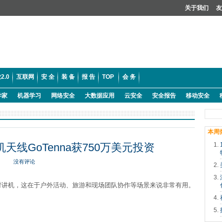
关于我们
友
2.0
互联网
安 全
装 备
报 告
TOP
会 务
学家
机器学习
网络安全
大数据应用
云安全
安全报告
移动安全
本周
天线GoTenna获750万美元投资
没有评论
对讲机，这在于户外活动、旅游和现场团队协作等场景来说非常有用。