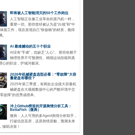
即将被人工智能消灭的50个工作岗位
人工智能正在像工业革命的蒸汽机一样，
重塑一切。那些曾经被认为是“白领”和“中
的体面工作，现在发现自己“铁饭碗”的材质，脆得
璃。
AI 最难撼动的五十个职业
AI没有“手感”，也缺乏“人心”。 那些依赖于
物理世界不可预测性、精细运动技能和真
理心的职业，护城河极深。
2026年机械硬盘选型必看：“零故障”大容
量硬盘有哪些？
2025年第三季度，有两款企业级大容量机
械硬盘在大规模数据中心的严酷环境中交
“零故障”的优秀成绩单。
冲上Github榜首的开源舆情分析工具：
BettaFish（微舆）
微舆：人人可用的多Agent舆情分析助手，
打破信息茧房，还原舆情原貌，预测未来
，辅助决策！