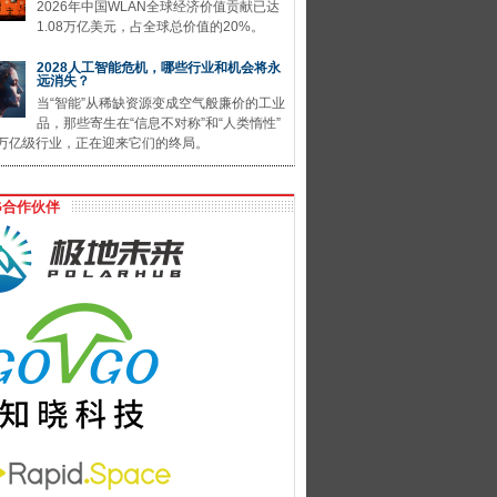
2026年中国WLAN全球经济价值贡献已达
1.08万亿美元，占全球总价值的20%。
2028人工智能危机，哪些行业和机会将永
远消失？
当“智能”从稀缺资源变成空气般廉价的工业
品，那些寄生在“信息不对称”和“人类惰性”
万亿级行业，正在迎来它们的终局。
G合作伙伴