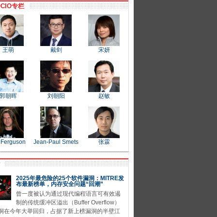
CIO专栏
王萌
戴剑
宋妍
郭朝晖
刘朝阳
赵敏
 Ferguson
Jean-Paul Smets
张霖
P
2025年最危险的25个软件漏洞：MITRE发
布最新榜单，内存安全问题“回潮”
曾一度被认为通过现代编程语言可有效遏
制的传统缓冲区溢出（Buffer Overflow）
洞在今年大举回归，占据了新上榜漏洞的半壁江