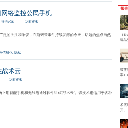
报告
自组网络监控公民手机
,
移动安全
没有评论
起了广泛的关注和争议，在斯诺登事件持续发酵的今天，话题的焦点自然
（Ele
远品
务信息化
,
隐私
性战术云
级蓝
车）
没有评论
上用智能手机和无线电通过软件组成“战术云”。该技术也适用于各种
术底
开。