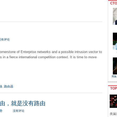
CTO
没有评论
ornerstone of Enterprise networks and a possible intrusion vector to
s in a fierce international competition context. It is time to move
Rik
络
,
路由器
TO
由，就是没有路由
势
没有评论
类漏