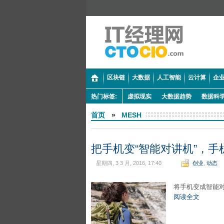
区块链
大数据
人工智能
云计算
企业
热门标签:
虚拟现实
大数据趋势
数据科
首页
»
MESH
把手机变“智能对讲机”，手机
星期四, 3 3 月, 2016, 17:40
创业
,
动态
将手机变成智能
阅读全文