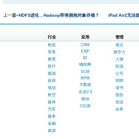
上一篇«
HDFS进化，Hadoop即将拥抱对象存储？
iPad Air
行业
应用
管理
制造
CRM
观点
ERP
零售
领导力
BI
教育
人物
物联网
医疗
职场
SCM
能源
公司
BPM
政府
招聘
大数据
电信
读书
企业2.0
航空
报告
移动
媒体
创业
CIO库
汽车
会务
服务
金融
旅游