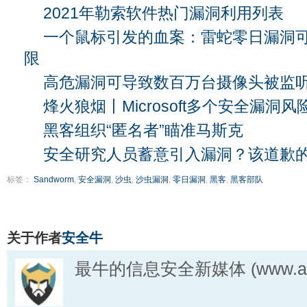
2021年勒索软件热门漏洞利用列表
一个鼠标引发的血案：雷蛇零日漏洞可获
限
高危漏洞可导致数百万台摄像头被监
烽火狼烟丨Microsoft多个安全漏洞风
黑客组织“匿名者”瞄准马斯克
安全研究人员蓄意引入漏洞？该道歉
标签：
Sandworm
,
安全漏洞
,
沙虫
,
沙虫漏洞
,
零日漏洞
,
黑客
,
黑客部队
关于作者
安全牛
最牛的信息安全新媒体 (www.aqn