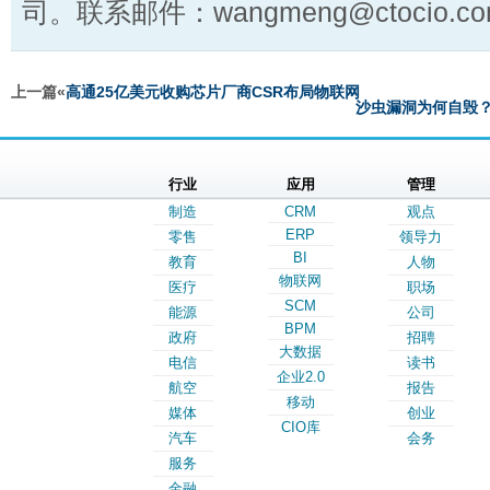
司。联系邮件：wangmeng@ctocio.co
上一篇«
高通25亿美元收购芯片厂商CSR布局物联网
沙虫漏洞为何自毁？
行业
应用
管理
制造
CRM
观点
ERP
零售
领导力
BI
教育
人物
物联网
医疗
职场
SCM
能源
公司
BPM
政府
招聘
大数据
电信
读书
企业2.0
航空
报告
移动
媒体
创业
CIO库
汽车
会务
服务
金融