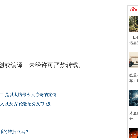
报告
（Ele
远品
创或编译，未经许可严禁转载。
级蓝
车）
矿
 实验：NFT 是以太坊最令人惊讶的案例
被纳入以太坊“伦敦硬分叉”升级
术底
开。
币的转折点吗？