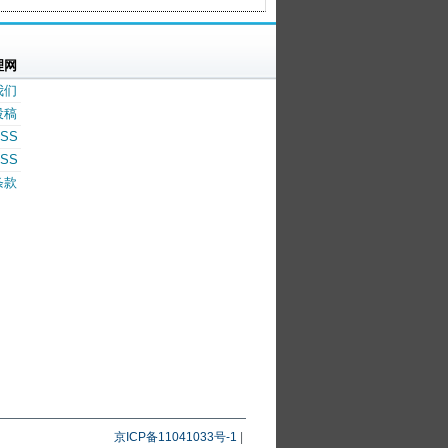
理网
我们
投稿
SS
SS
条款
京ICP备11041033号-1
|