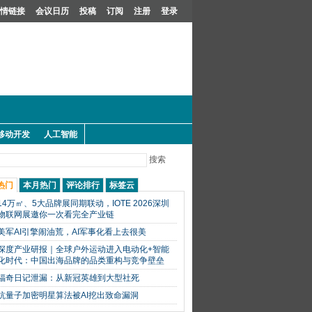
情链接
会议日历
投稿
订阅
注册
登录
移动开发
人工智能
搜索
热门
本月热门
评论排行
标签云
14万㎡、5大品牌展同期联动，IOTE 2026深圳
物联网展邀你一次看完全产业链
美军AI引擎闹油荒，AI军事化看上去很美
深度产业研报｜全球户外运动进入电动化+智能
化时代：中国出海品牌的品类重构与竞争壁垒
福奇日记泄漏：从新冠英雄到大型社死
抗量子加密明星算法被AI挖出致命漏洞