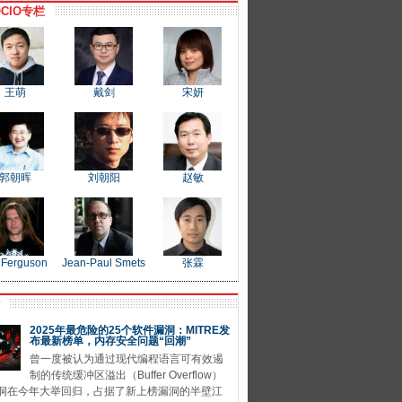
CIO专栏
王萌
戴剑
宋妍
郭朝晖
刘朝阳
赵敏
 Ferguson
Jean-Paul Smets
张霖
P
2025年最危险的25个软件漏洞：MITRE发
布最新榜单，内存安全问题“回潮”
曾一度被认为通过现代编程语言可有效遏
制的传统缓冲区溢出（Buffer Overflow）
洞在今年大举回归，占据了新上榜漏洞的半壁江