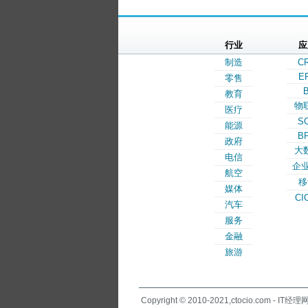
行业
应
制造
C
E
零售
B
教育
物
医疗
S
能源
B
政府
大
电信
企业
航空
移
媒体
CI
汽车
服务
金融
旅游
Copyright © 2010-2021,ctocio.com - IT经理