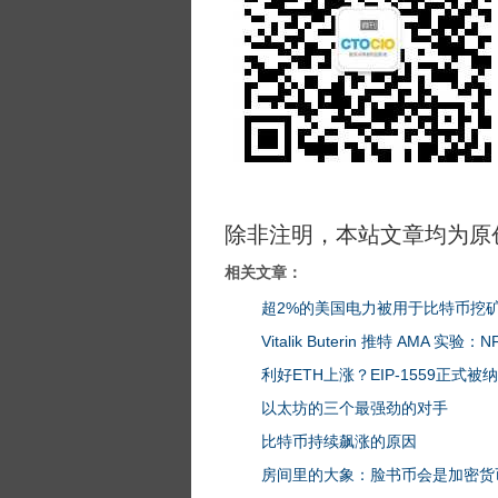
除非注明，本站文章均为原
相关文章：
超2%的美国电力被用于比特币挖
Vitalik Buterin 推特 AMA
利好ETH上涨？EIP-1559正式
以太坊的三个最强劲的对手
比特币持续飙涨的原因
房间里的大象：脸书币会是加密货