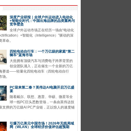
深度产业研报｜全球户外运动进入电动化
+智能化时代：中国出海品牌的品类重构与
竞争壁垒
全球户外运动市场正在经历一场由“电动化
ctrification）+智能化（Intelligence）”驱动的深
类革命。
四轮电动自行车：一个万亿级的家庭“第二
辆车”蓝海市场
大批拥有顶级汽车与消费电子跨界背景的
创业团队涌入，正在催生一个全新的万亿
海赛道——轻量化四轮电动车（四轮电动自行
市场。
PC迎来第二春？英伟达AI电脑开启万亿盛
宴
随着戴尔、联想、惠普、华硕、微星等全
球一线PC巨头悉数登场，一条由英伟达技
座支撑的万亿级AI PC产业链，正以惊人的速度铺
引爆万亿美元中国市场！2026年无线局域
网（WLAN）全球经济价值评估超预期