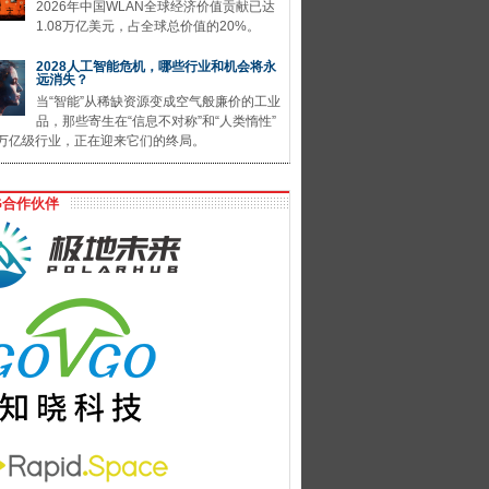
2026年中国WLAN全球经济价值贡献已达
1.08万亿美元，占全球总价值的20%。
2028人工智能危机，哪些行业和机会将永
远消失？
当“智能”从稀缺资源变成空气般廉价的工业
品，那些寄生在“信息不对称”和“人类惰性”
万亿级行业，正在迎来它们的终局。
G合作伙伴