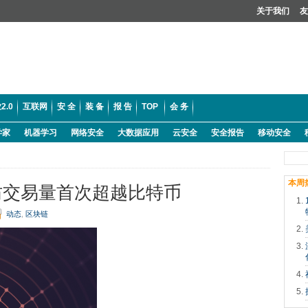
关于我们
友
2.0
互联网
安 全
装 备
报 告
TOP
会 务
学家
机器学习
网络安全
大数据应用
云安全
安全报告
移动安全
本周
坊交易量首次超越比特币
动态
,
区块链