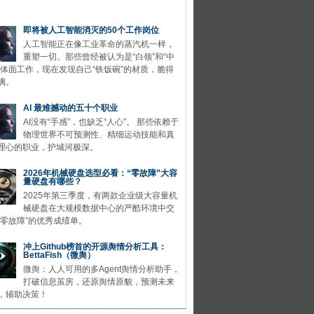
即将被人工智能消灭的50个工作岗位
人工智能正在像工业革命的蒸汽机一样，
重塑一切。那些曾经被认为是“白领”和“中
的体面工作，现在发现自己“铁饭碗”的材质，脆得
璃。
AI 最难撼动的五十个职业
AI没有“手感”，也缺乏“人心”。 那些依赖于
物理世界不可预测性、精细运动技能和真
理心的职业，护城河极深。
2026年机械硬盘选型必看：“零故障”大容
量硬盘有哪些？
2025年第三季度，有两款企业级大容量机
械硬盘在大规模数据中心的严酷环境中交
“零故障”的优秀成绩单。
冲上Github榜首的开源舆情分析工具：
BettaFish（微舆）
微舆：人人可用的多Agent舆情分析助手，
打破信息茧房，还原舆情原貌，预测未来
，辅助决策！