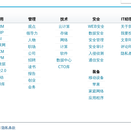
用
管理
技术
安全
IT经
RM
观点
云计算
WEB安全
关于
RP
领导力
存储
数据安全
我要
I
人物
网络
安全管理
文章R
联网
职场
计算
安全审计
评论R
CM
公司
软件
入侵侦测
隐私
PM
招聘
数据中心
通信安全
数据
读书
CTO库
2.0
装备
报告
动
移动设备
创业
O库
苹果
会务
家庭网络
应用程序
网
隐私条款