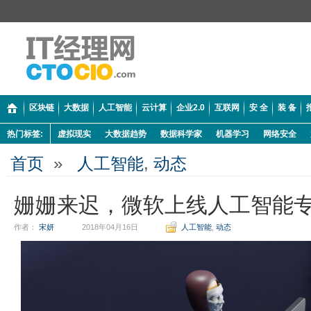
区块链
大数据
人工智能
云计算
企业2.0
互联网
安 全
装 备
热门标签:
虚拟现实
大数据趋势
数据科学家
机器学习
网络安全
首页
»
人工智能
,
动态
姗姗来迟，微软上线人工智能
作者：
宋妍
2018年04月16日
人工智能
,
动态