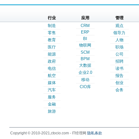
行业
应用
管理
制造
CRM
观点
ERP
零售
领导力
BI
教育
人物
物联网
医疗
职场
SCM
能源
公司
BPM
政府
招聘
大数据
电信
读书
企业2.0
航空
报告
移动
媒体
创业
CIO库
汽车
会务
服务
金融
旅游
Copyright © 2010-2021,ctocio.com - IT经理网
隐私条款