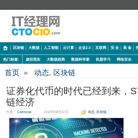
区块链
大数据
人工智能
云计算
企业2.0
互联网
安 全
装 备
热门标签:
虚拟现实
大数据趋势
数据科学家
机器学习
网络安全
首页
»
动态
,
区块链
证券化代币的时代已经到来，S
链经济
作者：
Cashcow
2018年08月07日
动态
,
区块链