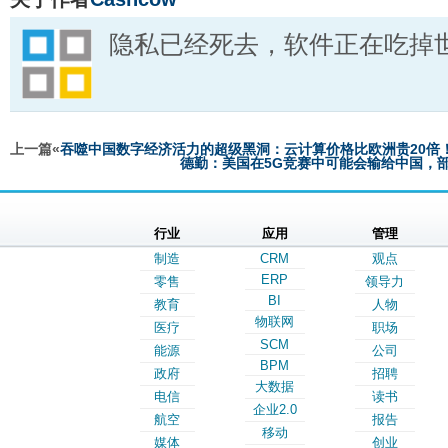
隐私已经死去，软件正在吃掉
上一篇«
吞噬中国数字经济活力的超级黑洞：云计算价格比欧洲贵20倍
德勤：美国在5G竞赛中可能会输给中国，
行业
应用
管理
制造
CRM
观点
ERP
零售
领导力
BI
教育
人物
物联网
医疗
职场
SCM
能源
公司
BPM
政府
招聘
大数据
电信
读书
企业2.0
航空
报告
移动
媒体
创业