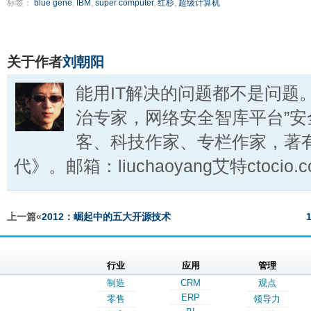
标签：
blue gene
,
IBM
,
super computer
,
红杉
,
超级计算机
关于作者
刘朝阳
能用IT解决的问题都不是问题
治专家，网络安全智库平台”安
客、科技作家、专栏作家，著
代》。邮箱：liuchaoyang艾特ctocio.c
上一篇«
2012：崛起中的五大开源技术
行业
应用
管理
制造
CRM
观点
ERP
零售
领导力