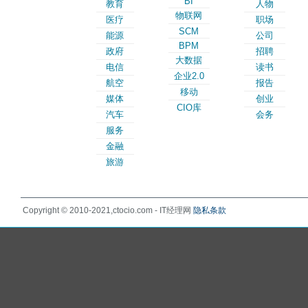
BI
教育
人物
物联网
医疗
职场
SCM
能源
公司
BPM
政府
招聘
大数据
电信
读书
企业2.0
航空
报告
移动
媒体
创业
CIO库
汽车
会务
服务
金融
旅游
Copyright © 2010-2021,ctocio.com - IT经理网
隐私条款