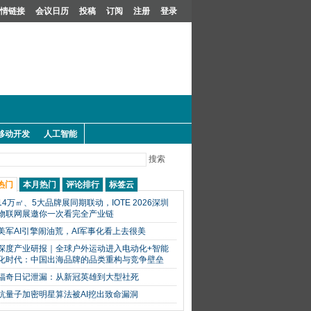
情链接
会议日历
投稿
订阅
注册
登录
移动开发
人工智能
搜索
热门
本月热门
评论排行
标签云
14万㎡、5大品牌展同期联动，IOTE 2026深圳
物联网展邀你一次看完全产业链
美军AI引擎闹油荒，AI军事化看上去很美
深度产业研报｜全球户外运动进入电动化+智能
化时代：中国出海品牌的品类重构与竞争壁垒
福奇日记泄漏：从新冠英雄到大型社死
抗量子加密明星算法被AI挖出致命漏洞