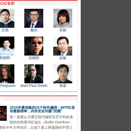
CIO专栏
王萌
戴剑
宋妍
郭朝晖
刘朝阳
赵敏
 Ferguson
Jean-Paul Smets
张霖
P
2025年最危险的25个软件漏洞：MITRE发
布最新榜单，内存安全问题“回潮”
曾一度被认为通过现代编程语言可有效遏
制的传统缓冲区溢出（Buffer Overflow）
洞在今年大举回归，占据了新上榜漏洞的半壁江