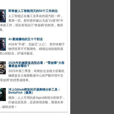
即将被人工智能消灭的50个工作岗位
人工智能正在像工业革命的蒸汽机一样，
重塑一切。那些曾经被认为是“白领”和“中
的体面工作，现在发现自己“铁饭碗”的材质，脆得
璃。
AI 最难撼动的五十个职业
AI没有“手感”，也缺乏“人心”。 那些依赖于
物理世界不可预测性、精细运动技能和真
理心的职业，护城河极深。
2026年机械硬盘选型必看：“零故障”大容
量硬盘有哪些？
2025年第三季度，有两款企业级大容量机
械硬盘在大规模数据中心的严酷环境中交
“零故障”的优秀成绩单。
冲上Github榜首的开源舆情分析工具：
BettaFish（微舆）
微舆：人人可用的多Agent舆情分析助手，
打破信息茧房，还原舆情原貌，预测未来
，辅助决策！