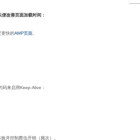
以便改善页面加载时间：
度更快的
AMP页面
。
码来启用Keep-Alive：
体验并控制爬虫开销（频次）。