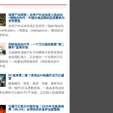
深度产业研报｜全球户外运动进入电动化
+智能化时代：中国出海品牌的品类重构与
竞争壁垒
全球户外运动市场正在经历一场由“电动化
ctrification）+智能化（Intelligence）”驱动的深
类革命。
四轮电动自行车：一个万亿级的家庭“第二
辆车”蓝海市场
大批拥有顶级汽车与消费电子跨界背景的
创业团队涌入，正在催生一个全新的万亿
海赛道——轻量化四轮电动车（四轮电动自行
市场。
PC迎来第二春？英伟达AI电脑开启万亿盛
宴
随着戴尔、联想、惠普、华硕、微星等全
球一线PC巨头悉数登场，一条由英伟达技
座支撑的万亿级AI PC产业链，正以惊人的速度铺
引爆万亿美元中国市场！2026年无线局域
网（WLAN）全球经济价值评估超预期