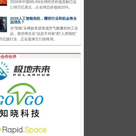
2026年中国WLAN全球经济价值贡献已达
1.08万亿美元，占全球总价值的20%。
2028人工智能危机，哪些行业和机会将永
远消失？
当“智能”从稀缺资源变成空气般廉价的工业
品，那些寄生在“信息不对称”和“人类惰性”
万亿级行业，正在迎来它们的终局。
G合作伙伴