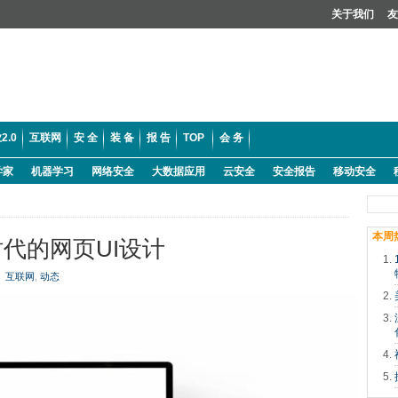
关于我们
友
2.0
互联网
安 全
装 备
报 告
TOP
会 务
学家
机器学习
网络安全
大数据应用
云安全
安全报告
移动安全
本周
代的网页UI设计
互联网
,
动态