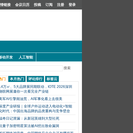
情链接
会议日历
投稿
订阅
注册
登录
移动开发
人工智能
搜索
热门
本月热门
评论排行
标签云
14万㎡、5大品牌展同期联动，IOTE 2026深圳
物联网展邀你一次看完全产业链
美军AI引擎闹油荒，AI军事化看上去很美
深度产业研报｜全球户外运动进入电动化+智能
化时代：中国出海品牌的品类重构与竞争壁垒
福奇日记泄漏：从新冠英雄到大型社死
抗量子加密明星算法被AI挖出致命漏洞