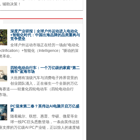
，辅助决策！
深度产业研报｜全球户外运动进入电动化
+智能化时代：中国出海品牌的品类重构与
竞争壁垒
全球户外运动市场正在经历一场由“电动化
ctrification）+智能化（Intelligence）”驱动的深
类革命。
四轮电动自行车：一个万亿级的家庭“第二
辆车”蓝海市场
大批拥有顶级汽车与消费电子跨界背景的
创业团队涌入，正在催生一个全新的万亿
海赛道——轻量化四轮电动车（四轮电动自行
市场。
PC迎来第二春？英伟达AI电脑开启万亿盛
宴
随着戴尔、联想、惠普、华硕、微星等全
球一线PC巨头悉数登场，一条由英伟达技
座支撑的万亿级AI PC产业链，正以惊人的速度铺