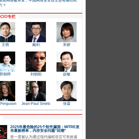
派拓网络被审查，中国网络安全自主还有哪些死
穴？
CIO专栏
王萌
戴剑
宋妍
郭朝晖
刘朝阳
赵敏
 Ferguson
Jean-Paul Smets
张霖
P
2025年最危险的25个软件漏洞：MITRE发
布最新榜单，内存安全问题“回潮”
曾一度被认为通过现代编程语言可有效遏