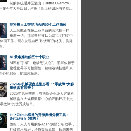
制的传统缓冲区溢出（Buffer Overflow）
洞在今年大举回归，占据了新上榜漏洞的半壁江
即将被人工智能消灭的50个工作岗位
人工智能正在像工业革命的蒸汽机一样，
重塑一切。那些曾经被认为是“白领”和“中
的体面工作，现在发现自己“铁饭碗”的材质，脆得
璃。
AI 最难撼动的五十个职业
AI没有“手感”，也缺乏“人心”。 那些依赖于
物理世界不可预测性、精细运动技能和真
理心的职业，护城河极深。
2026年机械硬盘选型必看：“零故障”大容
量硬盘有哪些？
2025年第三季度，有两款企业级大容量机
械硬盘在大规模数据中心的严酷环境中交
“零故障”的优秀成绩单。
冲上Github榜首的开源舆情分析工具：
BettaFish（微舆）
微舆：人人可用的多Agent舆情分析助手，
打破信息茧房，还原舆情原貌，预测未来