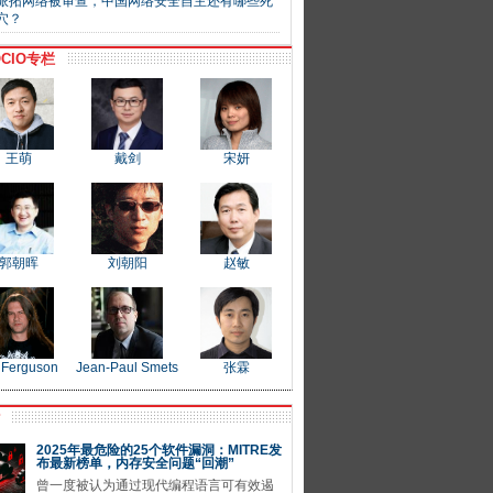
派拓网络被审查，中国网络安全自主还有哪些死
穴？
CIO专栏
王萌
戴剑
宋妍
郭朝晖
刘朝阳
赵敏
 Ferguson
Jean-Paul Smets
张霖
P
2025年最危险的25个软件漏洞：MITRE发
布最新榜单，内存安全问题“回潮”
曾一度被认为通过现代编程语言可有效遏