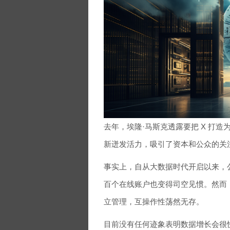
去年，埃隆·马斯克透露要把 X 打造为
新迸发活力，吸引了资本和公众的关
事实上，自从大数据时代开启以来，
百个在线账户也变得司空见惯。然而
立管理，互操作性荡然无存。
目前没有任何迹象表明数据增长会很