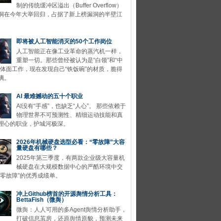
制的传统缓冲区溢出（Buffer Overflow）
洞在今年大举回归，占据了新上榜漏洞的半壁江
即将被人工智能消灭的50个工作岗位
人工智能正在像工业革命的蒸汽机一样，
重塑一切。那些曾经被认为是“白领”和“中
的体面工作，现在发现自己“铁饭碗”的材质，脆得
璃。
AI 最难撼动的五十个职业
AI没有“手感”，也缺乏“人心”。 那些依赖于
物理世界不可预测性、精细运动技能和真
理心的职业，护城河极深。
2026年机械硬盘选型必看：“零故障”大容
量硬盘有哪些？
2025年第三季度，有两款企业级大容量机
械硬盘在大规模数据中心的严酷环境中交
“零故障”的优秀成绩单。
冲上Github榜首的开源舆情分析工具：
BettaFish（微舆）
微舆：人人可用的多Agent舆情分析助手，
打破信息茧房，还原舆情原貌，预测未来