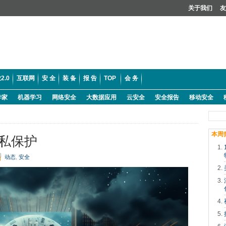
关于我们
友
2.0
互联网
安 全
装 备
报 告
TOP
会 务
学家
机器学习
网络安全
大数据应用
云安全
安全报告
移动安全
本周
隐私保护
动态
,
安全