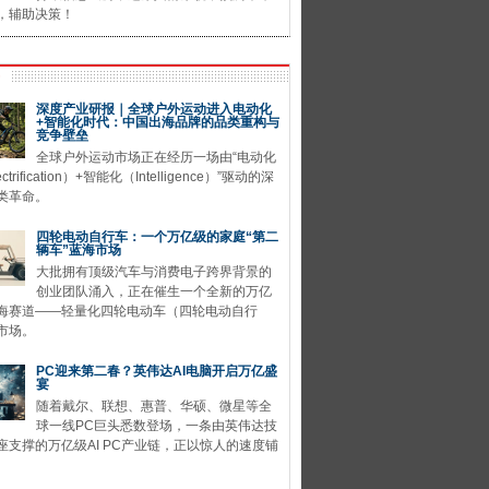
，辅助决策！
深度产业研报｜全球户外运动进入电动化
+智能化时代：中国出海品牌的品类重构与
竞争壁垒
全球户外运动市场正在经历一场由“电动化
ctrification）+智能化（Intelligence）”驱动的深
类革命。
四轮电动自行车：一个万亿级的家庭“第二
辆车”蓝海市场
大批拥有顶级汽车与消费电子跨界背景的
创业团队涌入，正在催生一个全新的万亿
海赛道——轻量化四轮电动车（四轮电动自行
市场。
PC迎来第二春？英伟达AI电脑开启万亿盛
宴
随着戴尔、联想、惠普、华硕、微星等全
球一线PC巨头悉数登场，一条由英伟达技
座支撑的万亿级AI PC产业链，正以惊人的速度铺