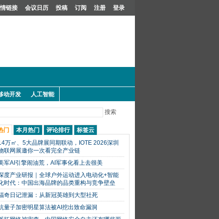
情链接
会议日历
投稿
订阅
注册
登录
移动开发
人工智能
搜索
热门
本月热门
评论排行
标签云
14万㎡、5大品牌展同期联动，IOTE 2026深圳
物联网展邀你一次看完全产业链
美军AI引擎闹油荒，AI军事化看上去很美
深度产业研报｜全球户外运动进入电动化+智能
化时代：中国出海品牌的品类重构与竞争壁垒
福奇日记泄漏：从新冠英雄到大型社死
抗量子加密明星算法被AI挖出致命漏洞