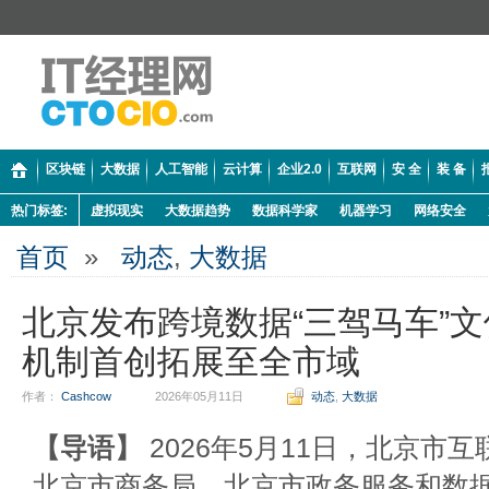
区块链
大数据
人工智能
云计算
企业2.0
互联网
安 全
装 备
热门标签:
虚拟现实
大数据趋势
数据科学家
机器学习
网络安全
首页
»
动态
,
大数据
北京发布跨境数据“三驾马车”
机制首创拓展至全市域
作者：
Cashcow
2026年05月11日
动态
,
大数据
【导语】
2026年5月11日，北京市
北京市商务局、北京市政务服务和数