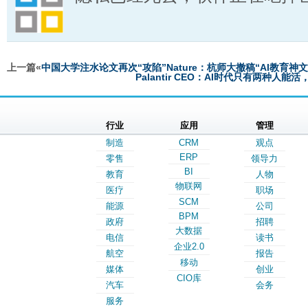
上一篇«
中国大学注水论文再次“攻陷”Nature：杭师大撤稿“AI教育神文
Palantir CEO：AI时代只有两种人
行业
应用
管理
制造
CRM
观点
ERP
零售
领导力
BI
教育
人物
物联网
医疗
职场
SCM
能源
公司
BPM
政府
招聘
大数据
电信
读书
企业2.0
航空
报告
移动
媒体
创业
CIO库
汽车
会务
服务