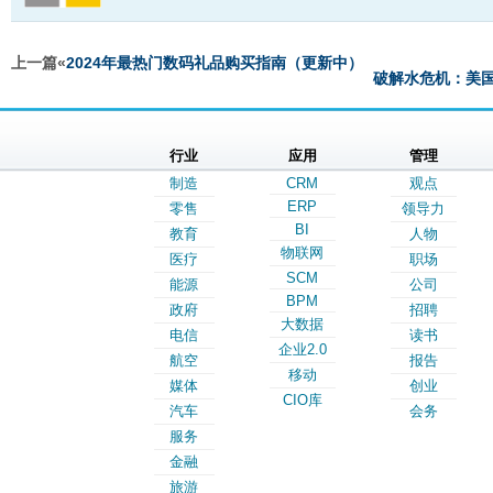
上一篇«
2024年最热门数码礼品购买指南（更新中）
破解水危机：美
行业
应用
管理
制造
CRM
观点
ERP
零售
领导力
BI
教育
人物
物联网
医疗
职场
SCM
能源
公司
BPM
政府
招聘
大数据
电信
读书
企业2.0
航空
报告
移动
媒体
创业
CIO库
汽车
会务
服务
金融
旅游