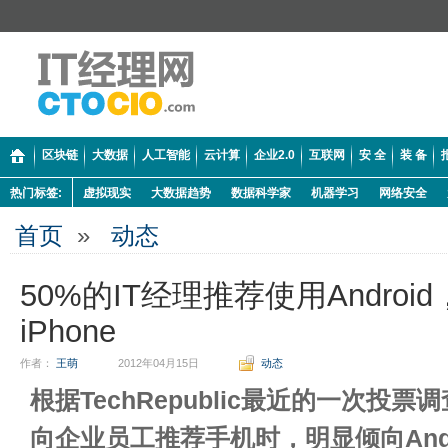
区块链
大数据
人工智能
云计算
企业2.0
互联网
安 全
装 备
热门标签:
虚拟现实
大数据趋势
数据科学家
机器学习
网络安全
首页
»
动态
50%的IT经理推荐使用Androi
iPhone
作者：
王萌
2012年04月15日
动态
根据TechRepublic最近的一次投票
向企业员工推荐手机时，明显倾向Andro