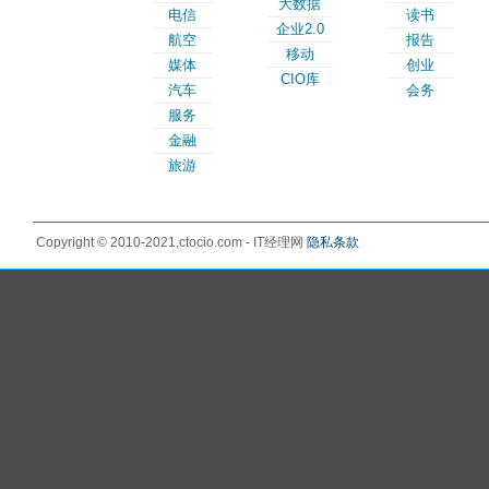
大数据
电信
读书
企业2.0
航空
报告
移动
媒体
创业
CIO库
汽车
会务
服务
金融
旅游
Copyright © 2010-2021,ctocio.com - IT经理网
隐私条款