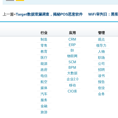
上一篇«
Target数据泄漏调查，揭秘POS恶意软件
WiFi审判日：黑
行业
应用
管理
制造
CRM
观点
ERP
零售
领导力
BI
教育
人物
物联网
医疗
职场
SCM
能源
公司
BPM
政府
招聘
大数据
电信
读书
企业2.0
航空
报告
移动
媒体
创业
CIO库
汽车
会务
服务
金融
旅游