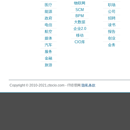
物联网
医疗
职场
SCM
能源
公司
BPM
政府
招聘
大数据
电信
读书
企业2.0
航空
报告
移动
媒体
创业
CIO库
汽车
会务
服务
金融
旅游
Copyright © 2010-2021,ctocio.com - IT经理网
隐私条款