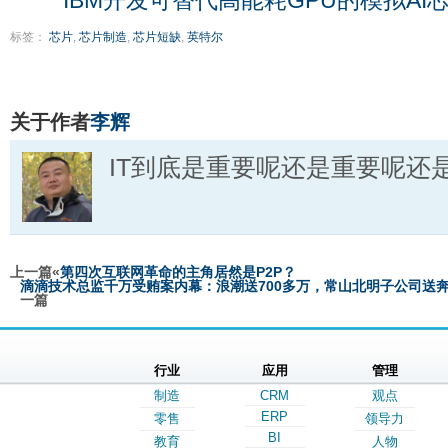
标签：
芯片
,
芯片制造
,
芯片短缺
,
英特尔
关于作者
李辉
IT到底是重要呢还是重要呢还
上一篇«
第四次互联网革命的主角居然是P2P？
滴滴技术总监千万受贿案内幕：浪潮送700多万，常山北明子公司送
一篇
行业
应用
管理
制造
CRM
观点
ERP
零售
领导力
BI
教育
人物