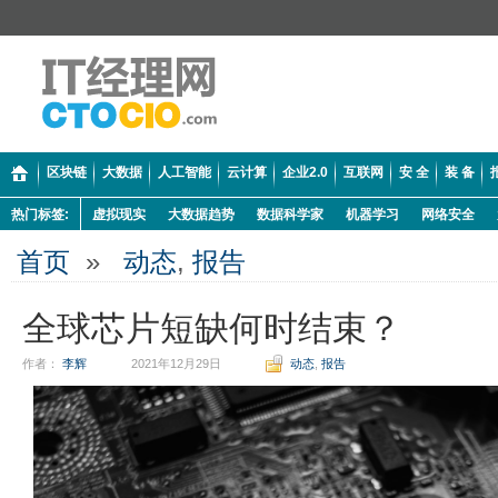
区块链
大数据
人工智能
云计算
企业2.0
互联网
安 全
装 备
热门标签:
虚拟现实
大数据趋势
数据科学家
机器学习
网络安全
首页
»
动态
,
报告
全球芯片短缺何时结束？
作者：
李辉
2021年12月29日
动态
,
报告