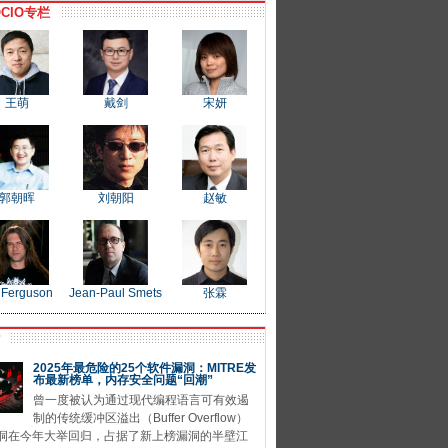
CIO专栏
王萌
戴剑
宋妍
郭朝晖
刘朝阳
赵敏
 Ferguson
Jean-Paul Smets
张霖
P
2025年最危险的25个软件漏洞：MITRE发
布最新榜单，内存安全问题“回潮”
曾一度被认为通过现代编程语言可有效遏
制的传统缓冲区溢出（Buffer Overflow）
洞在今年大举回归，占据了新上榜漏洞的半壁江