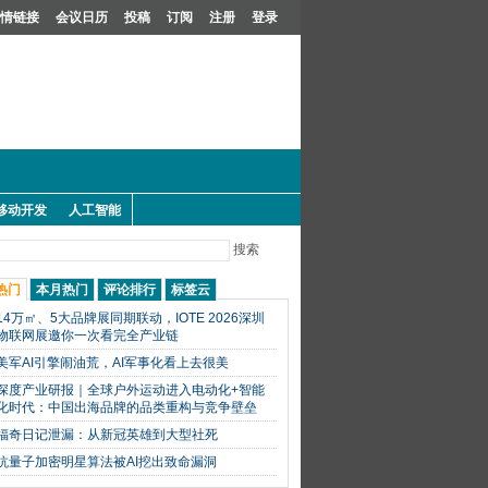
情链接
会议日历
投稿
订阅
注册
登录
移动开发
人工智能
搜索
热门
本月热门
评论排行
标签云
14万㎡、5大品牌展同期联动，IOTE 2026深圳
物联网展邀你一次看完全产业链
美军AI引擎闹油荒，AI军事化看上去很美
深度产业研报｜全球户外运动进入电动化+智能
化时代：中国出海品牌的品类重构与竞争壁垒
福奇日记泄漏：从新冠英雄到大型社死
抗量子加密明星算法被AI挖出致命漏洞