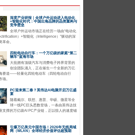
深度产业研报｜全球户外运动进入电动化
+智能化时代：中国出海品牌的品类重构与
竞争壁垒
全球户外运动市场正在经历一场由“电动化
ctrification）+智能化（Intelligence）”驱动的深
类革命。
四轮电动自行车：一个万亿级的家庭“第二
辆车”蓝海市场
大批拥有顶级汽车与消费电子跨界背景的
创业团队涌入，正在催生一个全新的万亿
海赛道——轻量化四轮电动车（四轮电动自行
市场。
PC迎来第二春？英伟达AI电脑开启万亿盛
宴
随着戴尔、联想、惠普、华硕、微星等全
球一线PC巨头悉数登场，一条由英伟达技
座支撑的万亿级AI PC产业链，正以惊人的速度铺
引爆万亿美元中国市场！2026年无线局域
网（WLAN）全球经济价值评估超预期