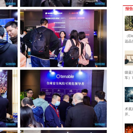
报告
（Ele
远品
级蓝
车）
术底
开。