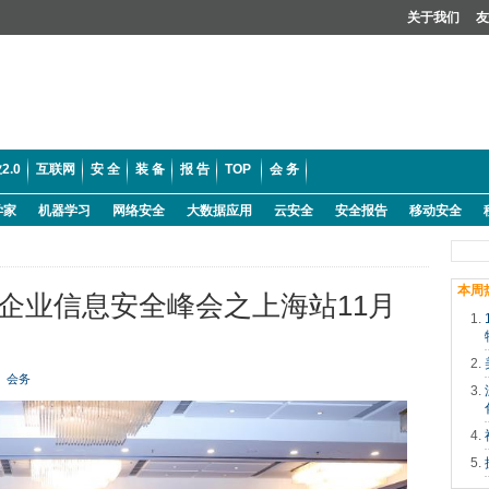
关于我们
友
2.0
互联网
安 全
装 备
报 告
TOP
会 务
学家
机器学习
网络安全
大数据应用
云安全
安全报告
移动安全
本周
021企业信息安全峰会之上海站11月
会务