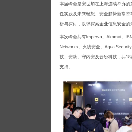
本届峰会是安世加在上海连续举办的
任实践及未来畅想、安全趋势新常态
析与探讨，以求探索企业信息安全的
本次峰会共有Imperva、Akamai、IBM
Networks、火线安全、Aqua S
技、安势、守内安及云纷科技，共18
支持。