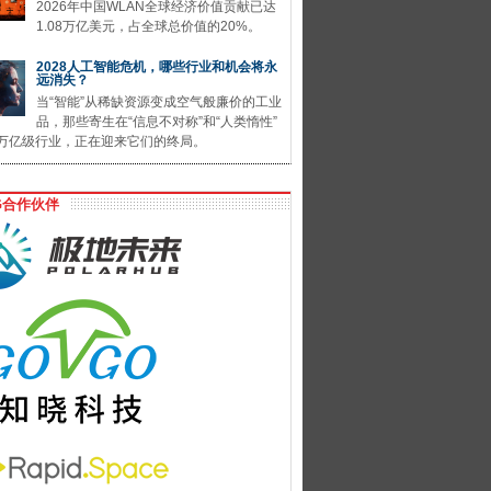
2026年中国WLAN全球经济价值贡献已达
1.08万亿美元，占全球总价值的20%。
2028人工智能危机，哪些行业和机会将永
远消失？
当“智能”从稀缺资源变成空气般廉价的工业
品，那些寄生在“信息不对称”和“人类惰性”
万亿级行业，正在迎来它们的终局。
G合作伙伴