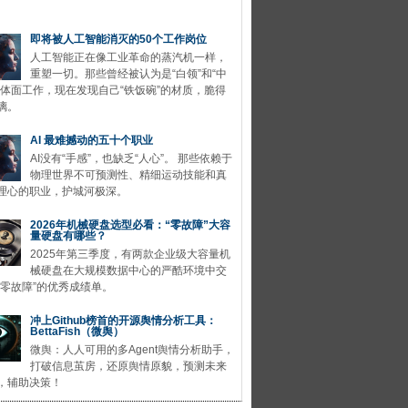
即将被人工智能消灭的50个工作岗位
人工智能正在像工业革命的蒸汽机一样，
重塑一切。那些曾经被认为是“白领”和“中
的体面工作，现在发现自己“铁饭碗”的材质，脆得
璃。
AI 最难撼动的五十个职业
AI没有“手感”，也缺乏“人心”。 那些依赖于
物理世界不可预测性、精细运动技能和真
理心的职业，护城河极深。
2026年机械硬盘选型必看：“零故障”大容
量硬盘有哪些？
2025年第三季度，有两款企业级大容量机
械硬盘在大规模数据中心的严酷环境中交
“零故障”的优秀成绩单。
冲上Github榜首的开源舆情分析工具：
BettaFish（微舆）
微舆：人人可用的多Agent舆情分析助手，
打破信息茧房，还原舆情原貌，预测未来
，辅助决策！