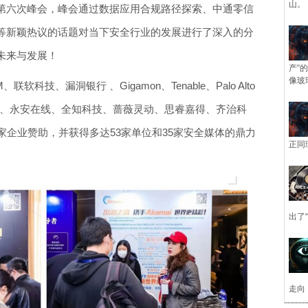
山。
第六次峰会，峰会通过数据应用合规路径探索、中通零信
等新颖热议的话题对当下安全行业的发展进行了深入的分
未来与发展！
产”
像玻
、联软科技、漏洞银行 、Gigamon、Tenable、Palo Alto
ecurity、永安在线、全知科技、蔷薇灵动、思睿嘉得、齐治科
家企业赞助，并获得多达53家单位和35家安全媒体的鼎力
正同
出了
走向