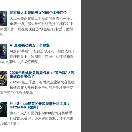
即将被人工智能消灭的50个工作岗位
人工智能正在像工业革命的蒸汽机一样，
重塑一切。那些曾经被认为是“白领”和“中
的体面工作，现在发现自己“铁饭碗”的材质，脆得
璃。
AI 最难撼动的五十个职业
AI没有“手感”，也缺乏“人心”。 那些依赖于
物理世界不可预测性、精细运动技能和真
理心的职业，护城河极深。
2026年机械硬盘选型必看：“零故障”大容
量硬盘有哪些？
2025年第三季度，有两款企业级大容量机
械硬盘在大规模数据中心的严酷环境中交
“零故障”的优秀成绩单。
冲上Github榜首的开源舆情分析工具：
BettaFish（微舆）
微舆：人人可用的多Agent舆情分析助手，
打破信息茧房，还原舆情原貌，预测未来
，辅助决策！