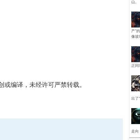
山。
产”
像玻
正同
创或编译，未经许可严禁转载。
出了
走向