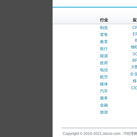
行业
应
制造
C
E
零售
B
教育
物
医疗
S
能源
B
政府
大
电信
企业
航空
移
媒体
CI
汽车
服务
金融
旅游
Copyright © 2010-2021,ctocio.com - IT经理