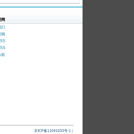
理网
我们
投稿
SS
SS
条款
京ICP备11041033号-1
|