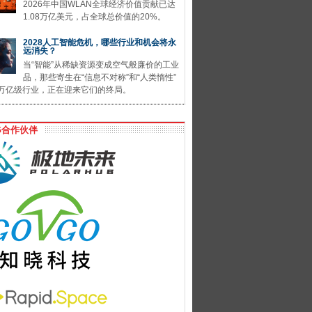
2026年中国WLAN全球经济价值贡献已达
1.08万亿美元，占全球总价值的20%。
2028人工智能危机，哪些行业和机会将永
远消失？
当“智能”从稀缺资源变成空气般廉价的工业
品，那些寄生在“信息不对称”和“人类惰性”
万亿级行业，正在迎来它们的终局。
G合作伙伴