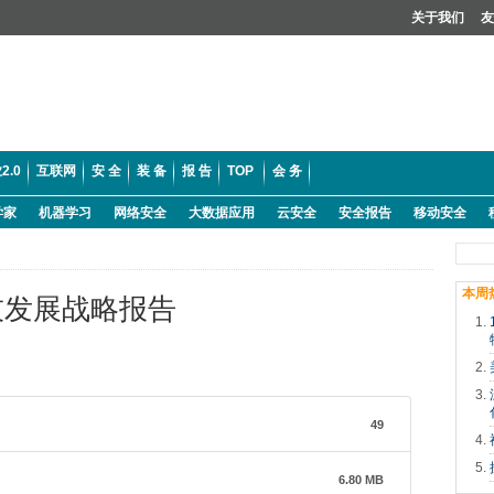
关于我们
友
2.0
互联网
安 全
装 备
报 告
TOP
会 务
学家
机器学习
网络安全
大数据应用
云安全
安全报告
移动安全
本周
技发展战略报告
49
6.80 MB