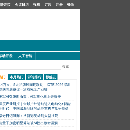
情链接
会议日历
投稿
订阅
注册
登录
移动开发
人工智能
搜索
热门
本月热门
评论排行
标签云
14万㎡、5大品牌展同期联动，IOTE 2026深圳
物联网展邀你一次看完全产业链
美军AI引擎闹油荒，AI军事化看上去很美
深度产业研报｜全球户外运动进入电动化+智能
化时代：中国出海品牌的品类重构与竞争壁垒
福奇日记泄漏：从新冠英雄到大型社死
抗量子加密明星算法被AI挖出致命漏洞