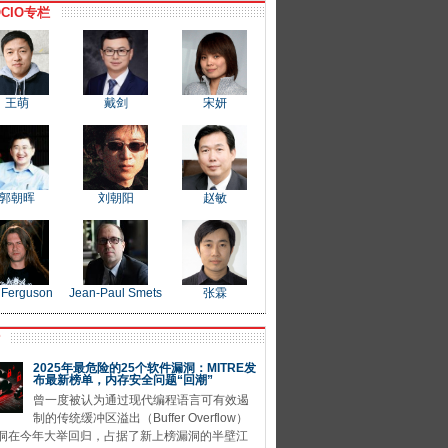
CIO专栏
王萌
戴剑
宋妍
郭朝晖
刘朝阳
赵敏
 Ferguson
Jean-Paul Smets
张霖
P
2025年最危险的25个软件漏洞：MITRE发
布最新榜单，内存安全问题“回潮”
曾一度被认为通过现代编程语言可有效遏
制的传统缓冲区溢出（Buffer Overflow）
洞在今年大举回归，占据了新上榜漏洞的半壁江