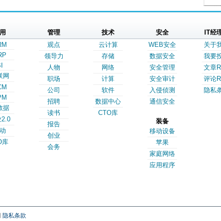
用
管理
技术
安全
IT经
RM
观点
云计算
WEB安全
关于
RP
领导力
存储
数据安全
我要
I
人物
网络
安全管理
文章R
联网
职场
计算
安全审计
评论R
CM
公司
软件
入侵侦测
隐私
PM
招聘
数据中心
通信安全
数据
读书
CTO库
2.0
装备
报告
动
移动设备
创业
O库
苹果
会务
家庭网络
应用程序
网
隐私条款