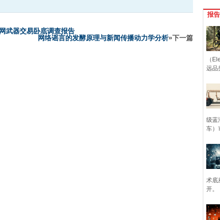
报告
暗网武器交易卧底调查报告
网络谣言的发酵原理与新闻传播动力学分析
»下一篇
（Ele
远品
级蓝
车）
术底
开。