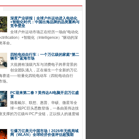
深度产业研报｜全球户外运动进入电动化
+智能化时代：中国出海品牌的品类重构与
竞争壁垒
全球户外运动市场正在经历一场由“电动化
ctrification）+智能化（Intelligence）”驱动的深
类革命。
四轮电动自行车：一个万亿级的家庭“第二
辆车”蓝海市场
大批拥有顶级汽车与消费电子跨界背景的
创业团队涌入，正在催生一个全新的万亿
海赛道——轻量化四轮电动车（四轮电动自行
市场。
PC迎来第二春？英伟达AI电脑开启万亿盛
宴
随着戴尔、联想、惠普、华硕、微星等全
球一线PC巨头悉数登场，一条由英伟达技
座支撑的万亿级AI PC产业链，正以惊人的速度铺
引爆万亿美元中国市场！2026年无线局域
网（WLAN）全球经济价值评估超预期