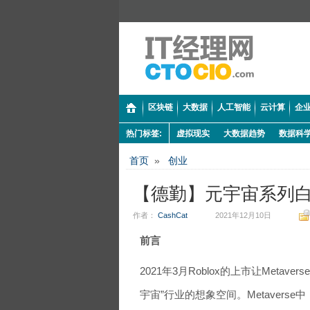
区块链
大数据
人工智能
云计算
企业
热门标签:
虚拟现实
大数据趋势
数据科
首页
»
创业
【德勤】元宇宙系列
作者：
CashCat
2021年12月10日
前言
2021年3月Roblox的上市让Meta
宇宙”行业的想象空间。Metaver