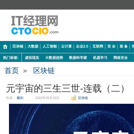
区块链
大数据
人工智能
云计算
企业2.0
互联网
安 全
装 备
热门标签:
虚拟现实
大数据趋势
数据科学家
机器学习
网络安全
首页
»
区块链
元宇宙的三生三世-连载（二）
作者：
戴剑
2022年05月18日
区块链