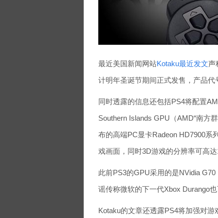
最近美国新闻网站
Kotaku最近发文
声
计明年圣诞节期间正式发售，产品代号
同时透露的信息还包括PS4将配置AM
Southern Islands GPU（AM
布的高端PC显卡Radeon HD7900
戏画面，同时3D游戏的分辨率可高达10
此前PS3的GPU采用的是NVidia 
谣传称微软的下一代Xbox Durang
Kotaku的文章还透露PS4将加强