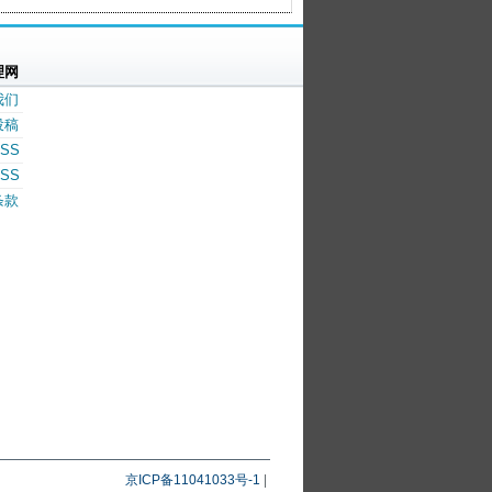
理网
我们
投稿
SS
SS
条款
京ICP备11041033号-1
|