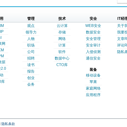
用
管理
技术
安全
IT经
RM
观点
云计算
WEB安全
关于
RP
领导力
存储
数据安全
我要
I
人物
网络
安全管理
文章R
联网
职场
计算
安全审计
评论R
CM
公司
软件
入侵侦测
隐私
PM
招聘
数据中心
通信安全
数据
读书
CTO库
2.0
装备
报告
动
移动设备
创业
O库
苹果
会务
家庭网络
应用程序
网
隐私条款