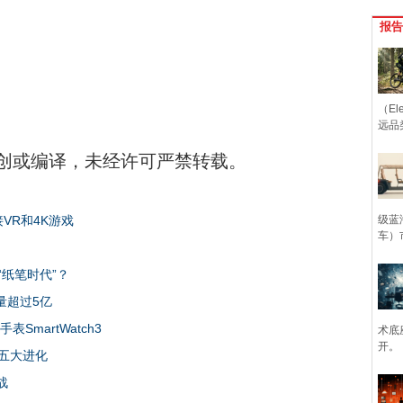
报告
（Ele
远品
创或编译，未经许可严禁转载。
迎接VR和4K游戏
级蓝
车）
纸笔时代”？
数量超过5亿
表SmartWatch3
术底
开。
五大进化
战