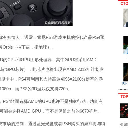
CTO
称有知情人士透露，索尼PS3游戏主机的换代产品PS4预
Orbis（拉丁语，指地球）。
D的CPU和GPU图形处理器，其中GPU将采用AMD
D“南方群岛”GPU芯片），此芯片也将出现在AMD 2012年计划发
系列显卡中，PS4可利用其支持高达4096×2160分辨率的游
Rik
80p，而PS3的3D游戏仅支持720p。
TO
G70，PS4转而选择AMD的GPU也许不是独家行动，坊间有
o也可能会选择AMD GPU，而不是保留之前的6670芯片。
对游戏市场的控制，通过蓝光光盘或者PSN购买的游戏将与特
类漏