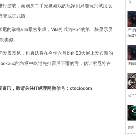
山。
进行游戏，而购买二手光盘游戏的玩家则只能玩到试用版
盘变成正式版。
索尼的掌机Vita紧密集成，Vita将成为PS4的第二块显示屏
产”
像玻
控制类似。
闻发表意见，也否认将在今年六月份的E3大展上发布新的
box360的角逐中吃过先打雷后下雨的亏，估计索尼将在
正同
讯，敬请关注IT经理网微信号：ctociocom
出了
走向