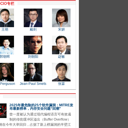
CIO专栏
王萌
戴剑
宋妍
郭朝晖
刘朝阳
赵敏
 Ferguson
Jean-Paul Smets
张霖
P
2025年最危险的25个软件漏洞：MITRE发
布最新榜单，内存安全问题“回潮”
曾一度被认为通过现代编程语言可有效遏
制的传统缓冲区溢出（Buffer Overflow）
洞在今年大举回归，占据了新上榜漏洞的半壁江