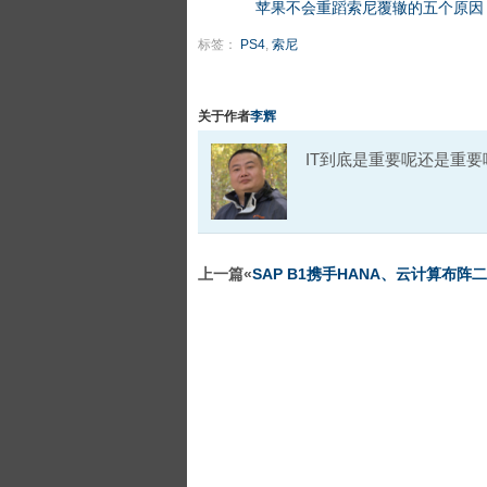
苹果不会重蹈索尼覆辙的五个原因
标签：
PS4
,
索尼
关于作者
李辉
IT到底是重要呢还是重
上一篇«
SAP B1携手HANA、云计算布阵