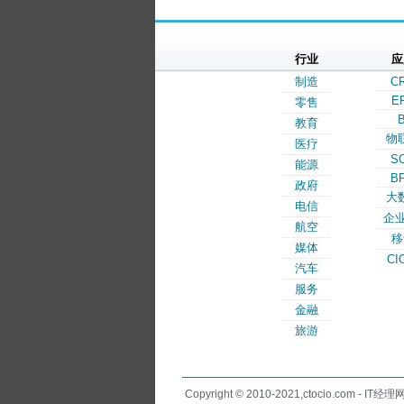
行业
应
制造
C
E
零售
B
教育
物
医疗
S
能源
B
政府
大
电信
企业
航空
移
媒体
CI
汽车
服务
金融
旅游
Copyright © 2010-2021,ctocio.com - IT经理