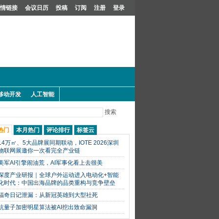
情链接
会议日历
投稿
订阅
注册
登录
移动开发
人工智能
搜索
热门
本月热门
评论排行
标签云
14万㎡、5大品牌展同期联动，IOTE 2026深圳
物联网展邀你一次看完全产业链
美军AI引擎闹油荒，AI军事化看上去很美
深度产业研报｜全球户外运动进入电动化+智能
化时代：中国出海品牌的品类重构与竞争壁垒
福奇日记泄漏：从新冠英雄到大型社死
抗量子加密明星算法被AI挖出致命漏洞