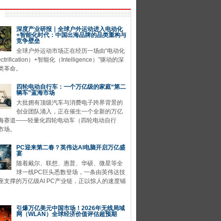
深度产业研报｜全球户外运动进入电动化
+智能化时代：中国出海品牌的品类重构与
竞争壁垒
全球户外运动市场正在经历一场由“电动化
ctrification）+智能化（Intelligence）”驱动的深
类革命。
四轮电动自行车：一个万亿级的家庭“第二
辆车”蓝海市场
大批拥有顶级汽车与消费电子跨界背景的
创业团队涌入，正在催生一个全新的万亿
海赛道——轻量化四轮电动车（四轮电动自行
市场。
PC迎来第二春？英伟达AI电脑开启万亿盛
宴
随着戴尔、联想、惠普、华硕、微星等全
球一线PC巨头悉数登场，一条由英伟达技
座支撑的万亿级AI PC产业链，正以惊人的速度铺
引爆万亿美元中国市场！2026年无线局域
网（WLAN）全球经济价值评估超预期