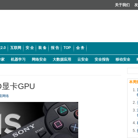
关于我们
友
2.0
互联网
安 全
装 备
报 告
TOP
会 务
学家
机器学习
网络安全
大数据应用
云安全
安全报告
移动安全
本周
D显卡GPU
庭网络