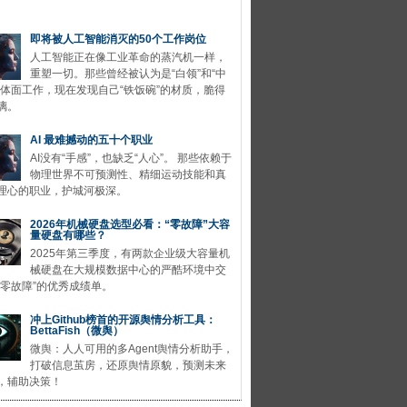
即将被人工智能消灭的50个工作岗位
人工智能正在像工业革命的蒸汽机一样，
重塑一切。那些曾经被认为是“白领”和“中
的体面工作，现在发现自己“铁饭碗”的材质，脆得
璃。
AI 最难撼动的五十个职业
AI没有“手感”，也缺乏“人心”。 那些依赖于
物理世界不可预测性、精细运动技能和真
理心的职业，护城河极深。
2026年机械硬盘选型必看：“零故障”大容
量硬盘有哪些？
2025年第三季度，有两款企业级大容量机
械硬盘在大规模数据中心的严酷环境中交
“零故障”的优秀成绩单。
冲上Github榜首的开源舆情分析工具：
BettaFish（微舆）
微舆：人人可用的多Agent舆情分析助手，
打破信息茧房，还原舆情原貌，预测未来
，辅助决策！