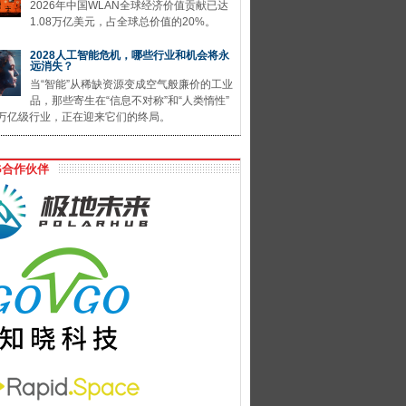
2026年中国WLAN全球经济价值贡献已达
1.08万亿美元，占全球总价值的20%。
2028人工智能危机，哪些行业和机会将永
远消失？
当“智能”从稀缺资源变成空气般廉价的工业
品，那些寄生在“信息不对称”和“人类惰性”
万亿级行业，正在迎来它们的终局。
G合作伙伴