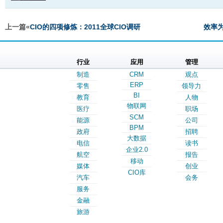
上一篇«
CIO的四项修炼：2011全球CIO调研
效率
行业
应用
管理
制造
CRM
观点
ERP
零售
领导力
BI
教育
人物
物联网
医疗
职场
SCM
能源
公司
BPM
政府
招聘
大数据
电信
读书
企业2.0
航空
报告
移动
媒体
创业
CIO库
汽车
会务
服务
金融
旅游