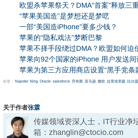
欧盟杀苹果祭天？DMA“首案”释放三
“苹果美国造”是梦想还是梦呓
一部“美国造iPhone”要多少钱？
苹果的“隐私戏法”梦断巴黎
苹果不择手段绕过DMA？欧盟如何迫使
苹果向92个国家的iPhone 用户发送
苹果为第三方应用商店设置“黑手党条
标签：
Napster
,
Ning
,
Oracle
,
salesforce
,
乔布斯
,
亚马逊
,
微软
,
拉里埃里森
,
比尔
关于作者
张霖
传媒领域资深人士，IT行业净
箱：zhanglin@ctocio.com