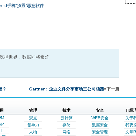
oid手机“预置”恶意软件
吃掉世界，数据即将爆炸
蛋？
Gartner：企业文件分享市场三公司领跑
»下一篇
用
管理
技术
安全
IT经
RM
观点
云计算
WEB安全
关于
RP
领导力
存储
数据安全
我要
I
人物
网络
安全管理
文章R