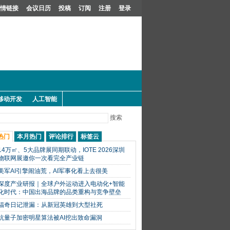
情链接
会议日历
投稿
订阅
注册
登录
移动开发
人工智能
搜索
热门
本月热门
评论排行
标签云
14万㎡、5大品牌展同期联动，IOTE 2026深圳
物联网展邀你一次看完全产业链
美军AI引擎闹油荒，AI军事化看上去很美
深度产业研报｜全球户外运动进入电动化+智能
化时代：中国出海品牌的品类重构与竞争壁垒
福奇日记泄漏：从新冠英雄到大型社死
抗量子加密明星算法被AI挖出致命漏洞