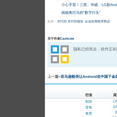
小心手雷！三星、华硕、LG新Andr
揭秘奥巴马的“数字行头”
标签：
BYOD
,
BYOD报告
,
企业应用程序商店
关于作者
Cashcow
隐私已经死去，软件正在
上一篇«
亚马逊能否让Android在中国下金
行业
应
制造
C
E
零售
B
教育