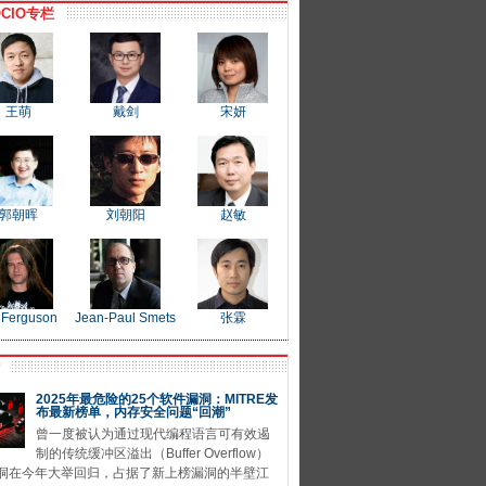
CIO专栏
王萌
戴剑
宋妍
郭朝晖
刘朝阳
赵敏
 Ferguson
Jean-Paul Smets
张霖
P
2025年最危险的25个软件漏洞：MITRE发
布最新榜单，内存安全问题“回潮”
曾一度被认为通过现代编程语言可有效遏
制的传统缓冲区溢出（Buffer Overflow）
洞在今年大举回归，占据了新上榜漏洞的半壁江