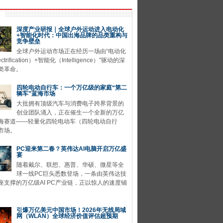
深度产业研报｜全球户外运动进入电动化
+智能化时代：中国出海品牌的品类重构与
竞争壁垒
全球户外运动市场正在经历一场由“电动化
ctrification）+智能化（Intelligence）”驱动的深
类革命。
四轮电动自行车：一个万亿级的家庭“第二
辆车”蓝海市场
大批拥有顶级汽车与消费电子跨界背景的
创业团队涌入，正在催生一个全新的万亿
海赛道——轻量化四轮电动车（四轮电动自行
市场。
PC迎来第二春？英伟达AI电脑开启万亿盛
宴
随着戴尔、联想、惠普、华硕、微星等全
球一线PC巨头悉数登场，一条由英伟达技
座支撑的万亿级AI PC产业链，正以惊人的速度铺
引爆万亿美元中国市场！2026年无线局域
网（WLAN）全球经济价值评估超预期