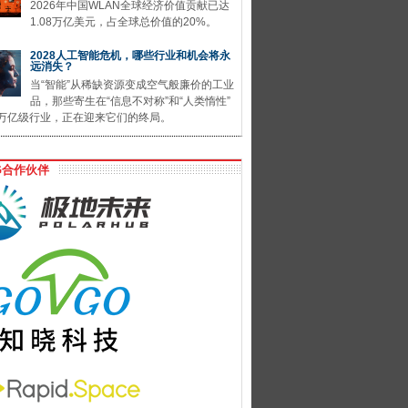
2026年中国WLAN全球经济价值贡献已达
1.08万亿美元，占全球总价值的20%。
2028人工智能危机，哪些行业和机会将永
远消失？
当“智能”从稀缺资源变成空气般廉价的工业
品，那些寄生在“信息不对称”和“人类惰性”
万亿级行业，正在迎来它们的终局。
G合作伙伴