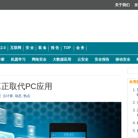
关于我们
友
2.0
互联网
安 全
装 备
报 告
TOP
会 务
学家
机器学习
网络安全
大数据应用
云安全
安全报告
移动安全
本周
正取代PC应用
云计算
,
动态
,
热点