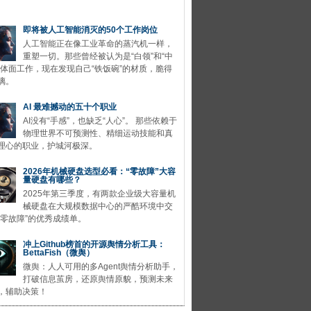
即将被人工智能消灭的50个工作岗位
人工智能正在像工业革命的蒸汽机一样，
重塑一切。那些曾经被认为是“白领”和“中
的体面工作，现在发现自己“铁饭碗”的材质，脆得
璃。
AI 最难撼动的五十个职业
AI没有“手感”，也缺乏“人心”。 那些依赖于
物理世界不可预测性、精细运动技能和真
理心的职业，护城河极深。
2026年机械硬盘选型必看：“零故障”大容
量硬盘有哪些？
2025年第三季度，有两款企业级大容量机
械硬盘在大规模数据中心的严酷环境中交
“零故障”的优秀成绩单。
冲上Github榜首的开源舆情分析工具：
BettaFish（微舆）
微舆：人人可用的多Agent舆情分析助手，
打破信息茧房，还原舆情原貌，预测未来
，辅助决策！