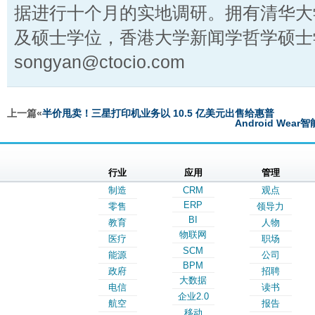
据进行十个月的实地调研。拥有清华大
及硕士学位，香港大学新闻学哲学硕士
songyan@ctocio.com
上一篇«
半价甩卖！三星打印机业务以 10.5 亿美元出售给惠普
Android Wea
行业
应用
管理
制造
CRM
观点
ERP
零售
领导力
BI
教育
人物
物联网
医疗
职场
SCM
能源
公司
BPM
政府
招聘
大数据
电信
读书
企业2.0
航空
报告
移动