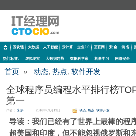
区块链
大数据
人工智能
云计算
企业2.0
互联网
安 全
装 备
热门标签:
虚拟现实
大数据趋势
数据科学家
机器学习
网络安全
首页
»
动态
,
热点
,
软件开发
全球程序员编程水平排行榜TOP
第一
作者：
宋妍
2016年09月13日
动态
,
热点
,
软件开发
导读：我们已经有了世界上最棒的程
超美国和印度，但不能忽视俄罗斯和