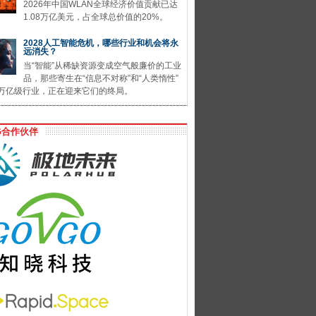
2026年中国WLAN全球经济价值贡献已达
1.08万亿美元，占全球总价值的20%。
2028人工智能危机，哪些行业和机会将永
远消失？
当“智能”从稀缺资源变成空气般廉价的工业
品，那些寄生在“信息不对称”和“人类惰性”
万亿级行业，正在迎来它们的终局。
G合作伙伴