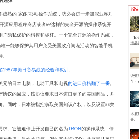
的选择
报告
不成熟的“家酿”移动操作系统，势必会进一步加深业界对
样的开源应用程序商店或者/e/这样的完全开源的操作系统开
球用户隐私保护的楷模和标杆。一个完全开源的操作系统，
（Ele
远品
以成为唯一能够保护其用户免受美国政府间谍活动的智能手机
持。
鉴1987年美日贸易战的经验和教训
。
级蓝
车）
美元的日本电脑，电动工具和电视
的进口价格翻了一番
。
守协议的回应，该协议要求日本进口更多的美国商品，并
价。同时，日本被指控窃取美国知识产权，以及设置非关
术底
开。
要求。它被迫停止开发自己的名为
TRON
的操作系统，停