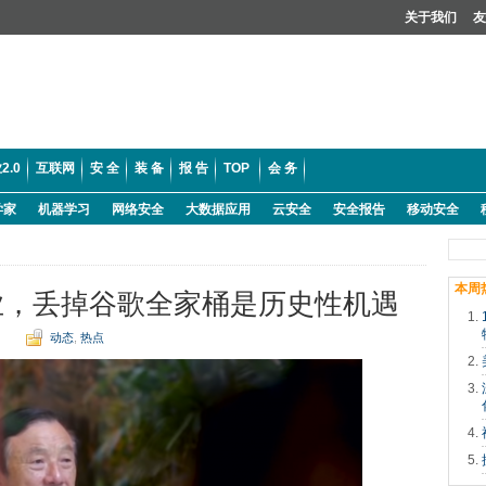
关于我们
友
2.0
互联网
安 全
装 备
报 告
TOP
会 务
学家
机器学习
网络安全
大数据应用
云安全
安全报告
移动安全
本周
业，丢掉谷歌全家桶是历史性机遇
动态
,
热点