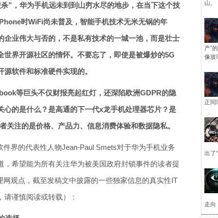
山。
绞杀”，华为手机远未到到山穷水尽的地步，在当下这个技
hone时WiFi尚未普及，智能手机技术无米无锅的年
的企业伟大与否的，不是私有技术的一城一池，而是壮士
产”
全世界开源社区的情怀。不要忘了，即使是被爆炒的5G
像玻
开源软件和标准硬件实现的。
ebook等巨头不仅财报亮起红灯，还深陷欧洲GDPR的隐
正同
关心的是什么？是高通的下一代x龙手机处理器芯片？是
费者关注的是价格、产品力、信息消费体验和数据隐私。
界的代表性人物Jean-Paul Smets对于华为手机业务
出了
道，希望能为所有关注华为被美国政府封锁事件的读者提
理网观点，截至发稿文中披露的一些独家信息的真实性IT
，请谨慎阅读或转载）：
走向