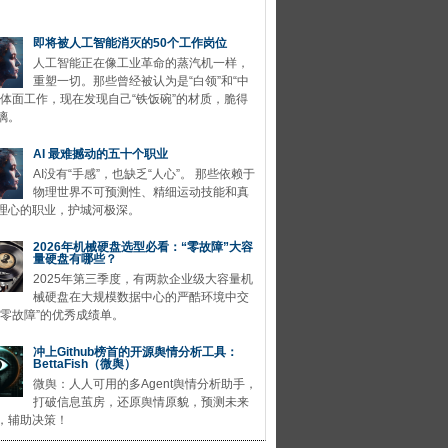
即将被人工智能消灭的50个工作岗位
人工智能正在像工业革命的蒸汽机一样，
重塑一切。那些曾经被认为是“白领”和“中
的体面工作，现在发现自己“铁饭碗”的材质，脆得
璃。
AI 最难撼动的五十个职业
AI没有“手感”，也缺乏“人心”。 那些依赖于
物理世界不可预测性、精细运动技能和真
理心的职业，护城河极深。
2026年机械硬盘选型必看：“零故障”大容
量硬盘有哪些？
2025年第三季度，有两款企业级大容量机
械硬盘在大规模数据中心的严酷环境中交
“零故障”的优秀成绩单。
冲上Github榜首的开源舆情分析工具：
BettaFish（微舆）
微舆：人人可用的多Agent舆情分析助手，
打破信息茧房，还原舆情原貌，预测未来
，辅助决策！