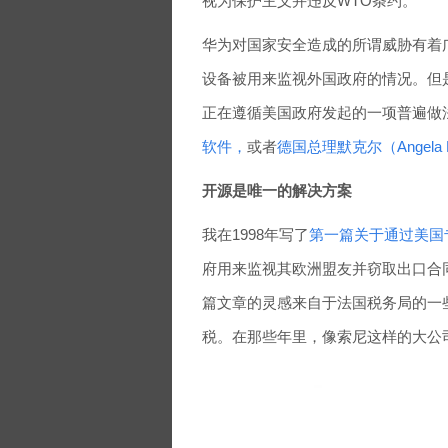
视为保护主义并违反WTO条约。
华为对国家安全造成的所谓威胁有着
设备被用来监视外国政府的情况。但
正在遵循美国政府发起的一项普遍做
软件，
或者
德国总理默克尔（Angela
开源是唯一的解决方案
我在1998年写了
第一篇关于通过美国
府用来监视其欧洲盟友并窃取出口合同
篇文章的灵感来自于法国税务局的一
税。在那些年里，像索尼这样的大公