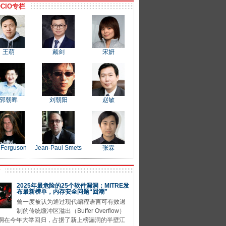
CIO专栏
王萌
戴剑
宋妍
郭朝晖
刘朝阳
赵敏
 Ferguson
Jean-Paul Smets
张霖
P
2025年最危险的25个软件漏洞：MITRE发
布最新榜单，内存安全问题“回潮”
曾一度被认为通过现代编程语言可有效遏
制的传统缓冲区溢出（Buffer Overflow）
洞在今年大举回归，占据了新上榜漏洞的半壁江