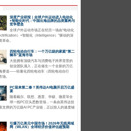
深度产业研报｜全球户外运动进入电动化
+智能化时代：中国出海品牌的品类重构与
竞争壁垒
全球户外运动市场正在经历一场由“电动化
ctrification）+智能化（Intelligence）”驱动的深
类革命。
四轮电动自行车：一个万亿级的家庭“第二
辆车”蓝海市场
大批拥有顶级汽车与消费电子跨界背景的
创业团队涌入，正在催生一个全新的万亿
海赛道——轻量化四轮电动车（四轮电动自行
市场。
PC迎来第二春？英伟达AI电脑开启万亿盛
宴
随着戴尔、联想、惠普、华硕、微星等全
球一线PC巨头悉数登场，一条由英伟达技
座支撑的万亿级AI PC产业链，正以惊人的速度铺
引爆万亿美元中国市场！2026年无线局域
网（WLAN）全球经济价值评估超预期