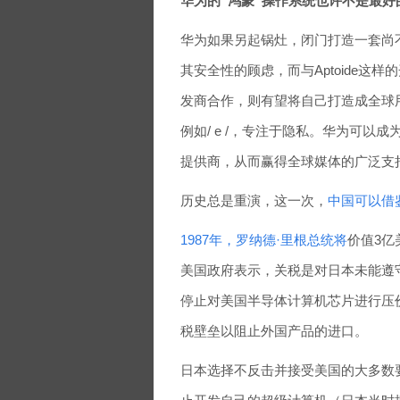
华为的“鸿蒙”操作系统也许不是最好
华为如果另起锅灶，闭门打造一套尚
其安全性的顾虑，而与Aptoide这
发商合作，则有望将​​自己打造成全
例如/ e /，专注于隐私。华为可
提供商，从而赢得全球媒体的广泛支
历史总是重演，这一次，
中国可以借
1987年，罗纳德·里根总统将
价值3亿
美国政府表示，关税是对日本未能遵
停止对美国半导体计算机芯片进行压
税壁垒以阻止外国产品的进口。
日本选择不反击并接受美国的大多数