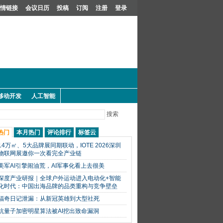
情链接
会议日历
投稿
订阅
注册
登录
移动开发
人工智能
搜索
热门
本月热门
评论排行
标签云
14万㎡、5大品牌展同期联动，IOTE 2026深圳
物联网展邀你一次看完全产业链
美军AI引擎闹油荒，AI军事化看上去很美
深度产业研报｜全球户外运动进入电动化+智能
化时代：中国出海品牌的品类重构与竞争壁垒
福奇日记泄漏：从新冠英雄到大型社死
抗量子加密明星算法被AI挖出致命漏洞