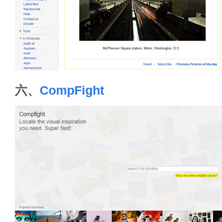
六、
CompFight