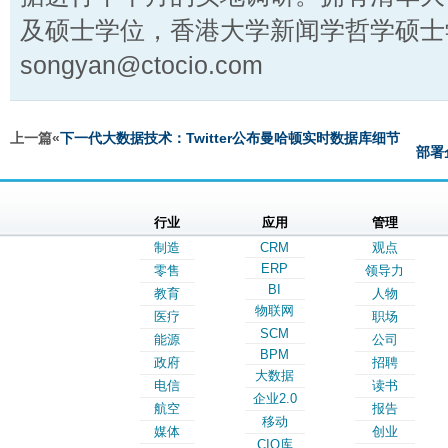
及硕士学位，香港大学新闻学哲学硕士
songyan@ctocio.com
上一篇«
下一代大数据技术：Twitter公布曼哈顿实时数据库细节
部署
行业
应用
管理
制造
CRM
观点
ERP
零售
领导力
BI
教育
人物
物联网
医疗
职场
SCM
能源
公司
BPM
政府
招聘
大数据
电信
读书
企业2.0
航空
报告
移动
媒体
创业
CIO库