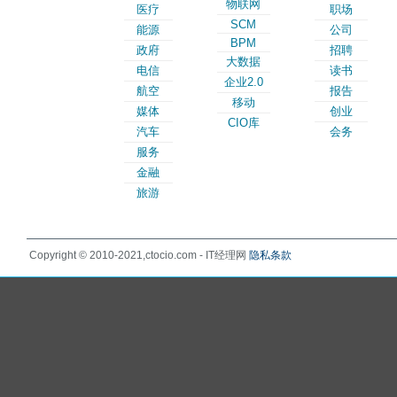
物联网
医疗
职场
SCM
能源
公司
BPM
政府
招聘
大数据
电信
读书
企业2.0
航空
报告
移动
媒体
创业
CIO库
汽车
会务
服务
金融
旅游
Copyright © 2010-2021,ctocio.com - IT经理网
隐私条款