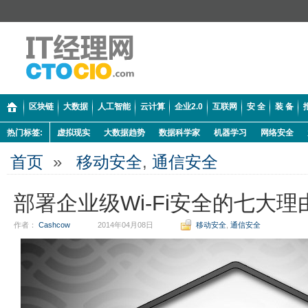
区块链
大数据
人工智能
云计算
企业2.0
互联网
安 全
装 备
热门标签:
虚拟现实
大数据趋势
数据科学家
机器学习
网络安全
首页
»
移动安全
,
通信安全
部署企业级Wi-Fi安全的七大理
作者：
Cashcow
2014年04月08日
移动安全
,
通信安全