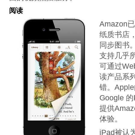
阅读
Amazo
纸质书店
同步图书。免
支持几乎
可通过We
读产品系
错。Apple
Google 
提供Ama
体验。
iPad被