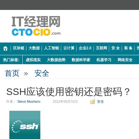
区块链
大数据
人工智能
云计算
企业2.0
互联网
安 全
装 备
热门标签:
虚拟现实
大数据趋势
数据科学家
机器学习
网络安全
首页
»
安全
SSH应该使用密钥还是密码？
作者：
Steve Mushero
2012年08月31日
安全