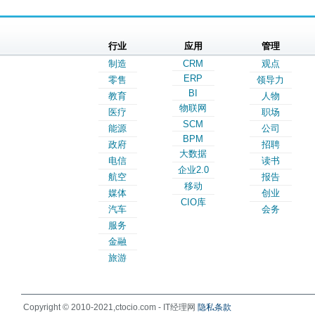
行业
应用
管理
制造
CRM
观点
ERP
零售
领导力
BI
教育
人物
物联网
医疗
职场
SCM
能源
公司
BPM
政府
招聘
大数据
电信
读书
企业2.0
航空
报告
移动
媒体
创业
CIO库
汽车
会务
服务
金融
旅游
Copyright © 2010-2021,ctocio.com - IT经理网
隐私条款