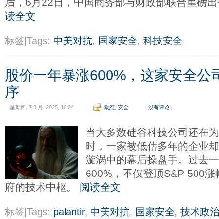
后，6月22日，中国商务部与财政部联合重磅出
读全文
标签|Tags:
中美对抗
,
国家安全
,
科技安全
股价一年暴涨600%，这家安全公
序
星期四, 7 8 月, 2025, 10:04
动态
,
安全
没有评论
当大多数硅谷科技公司还在为
时，一家被低估多年的企业
漩涡中的幕后操盘手。过去一年，
600%，不仅登顶S&P 50
府的技术中枢。
阅读全文
标签|Tags:
palantir
,
中美对抗
,
国家安全
,
技术政