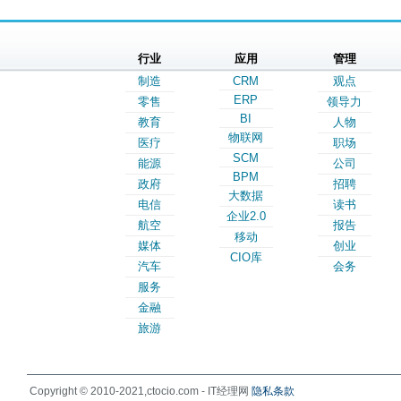
行业
应用
管理
制造
CRM
观点
ERP
零售
领导力
BI
教育
人物
物联网
医疗
职场
SCM
能源
公司
BPM
政府
招聘
大数据
电信
读书
企业2.0
航空
报告
移动
媒体
创业
CIO库
汽车
会务
服务
金融
旅游
Copyright © 2010-2021,ctocio.com - IT经理网
隐私条款