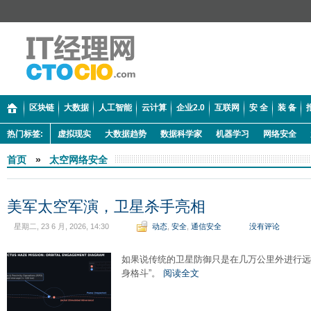
区块链
大数据
人工智能
云计算
企业2.0
互联网
安 全
装 备
热门标签:
虚拟现实
大数据趋势
数据科学家
机器学习
网络安全
首页
»
太空网络安全
美军太空军演，卫星杀手亮相
星期二, 23 6 月, 2026, 14:30
动态
,
安全
,
通信安全
没有评论
如果说传统的卫星防御只是在几万公里外进行远
身格斗”。
阅读全文