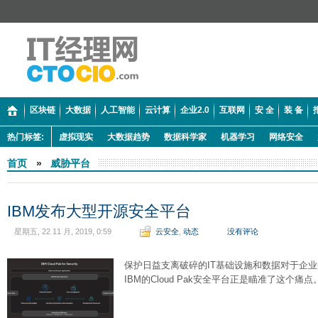
区块链
大数据
人工智能
云计算
企业2.0
互联网
安 全
装 备
热门标签:
虚拟现实
大数据趋势
数据科学家
机器学习
网络安全
首页
»
威胁平台
IBM发布大型开源安全平台
星期五, 22 11 月, 2019, 0:59
云安全
,
动态
没有评论
保护日益支离破碎的IT基础设施和数据对于企
IBM的Cloud Pak安全平台正是瞄准了这个痛点